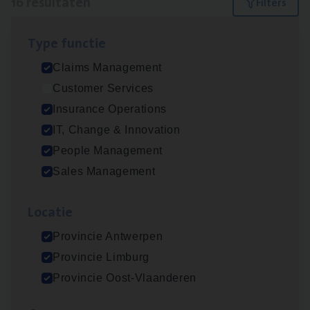
16 resultaten
Filters
Type func­tie
Dos­sier­be­heer­der ver­ze­ke­rin­gen — Soci­al
Claims Management
Pro­fit en Public
Customer Services
Insurance Operations
Insurance Operations
Antwerpen
IT, Change & Innovation
People Management
Sales Management
Claims­hand­ler Fleet
&
Bike
Claims Management
Loca­tie
Antwerpen
Provincie Antwerpen
Provincie Limburg
Provincie Oost-Vlaanderen
Advisor/​Configuratie ana­lyst Part­ner in