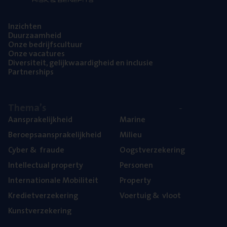
Inzich­ten
Duur­zaam­heid
Onze bedrijfs­cul­tuur
Onze vaca­tu­res
Diver­si­teit, gelijk­waar­dig­heid en inclusie
Part­ner­ships
The­ma’s
Aan­spra­ke­lijk­heid
Mari­ne
Beroeps­aan­spra­ke­lijk­heid
Mili­eu
Cyber
&
fraude
Oogst­ver­ze­ke­ring
Intel­lec­tu­al property
Per­so­nen
Inter­na­ti­o­na­le Mobiliteit
Pro­per­ty
Kre­diet­ver­ze­ke­ring
Voer­tuig
&
vloot
Kunst­ver­ze­ke­ring