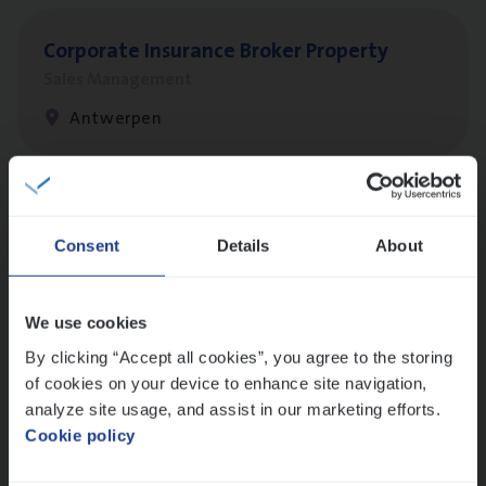
Cor­po­ra­te Insu­ran­ce Bro­ker Property
Sales Management
Antwerpen
Scha­de Expert Fleet
Consent
Details
About
Claims Management
Antwerpen
We use cookies
By clicking “Accept all cookies”, you agree to the storing
of cookies on your device to enhance site navigation,
Busi­ness Mana­ger Mari­ne Cargo
analyze site usage, and assist in our marketing efforts.
People Management, Sales Management
Cookie policy
Antwerpen