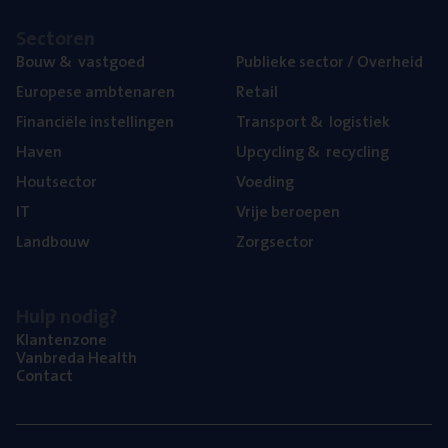
Sec­to­ren
Bouw
&
vastgoed
Publie­ke sec­tor / Overheid
Euro­pe­se ambtenaren
Retail
Finan­ci­ë­le instellingen
Trans­port
&
logistiek
Haven
Upcy­cling
&
recycling
Hout­sec­tor
Voe­ding
IT
Vrije beroe­pen
Land­bouw
Zorg­sec­tor
Hulp nodig?
Klan­ten­zo­ne
Van­b­re­da Health
Con­tact