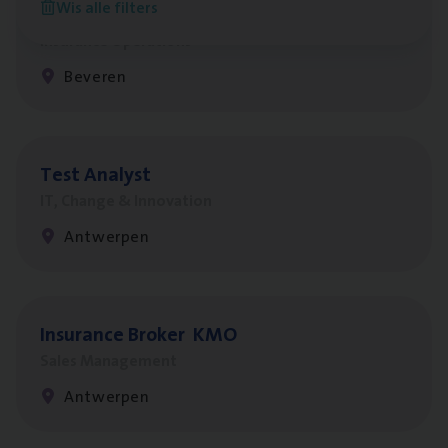
Wis alle filters
Benefits
Insurance Operations
Beveren
Test Ana­lyst
IT, Change & Innovation
Antwerpen
Insu­ran­ce Bro­ker
KMO
Sales Management
Antwerpen