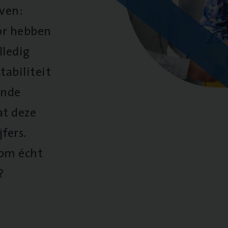
oven:
oor hebben
lledig
tabiliteit
ende
at deze
fers.
 om écht
?