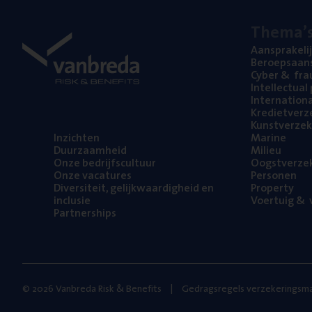
The­ma’
Aan­spra­ke­li
Beroeps­aan­s
Cyber
&
fra
Intel­lec­tu­a
Inter­na­ti­o­
Kre­diet­ver­z
Kunst­ver­ze­k
Inzich­ten
Mari­ne
Duur­zaam­heid
Mili­eu
Onze bedrijfs­cul­tuur
Oogst­ver­ze­
Onze vaca­tu­res
Per­so­nen
Diver­si­teit, gelijk­waar­dig­heid en
Pro­per­ty
inclusie
Voer­tuig
&
v
Part­ner­ships
© 2026 Vanbreda Risk & Benefits
Gedragsregels verzekeringsma