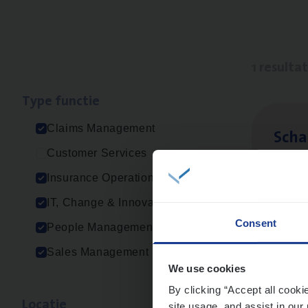
1 resulta
Type func­tie
Claims Management
Scha
Customer Services
Clai
Insurance Operations
Sin
IT, Change & Innovation
Consent
People Management
Sales Management
We use cookies
By clicking “Accept all cooki
Loca­tie
site usage, and assist in our 