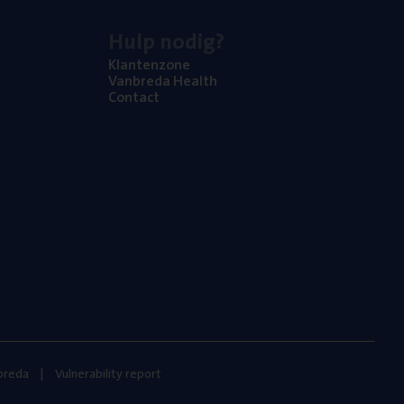
Hulp nodig?
Klan­ten­zo­ne
Van­b­re­da Health
Con­tact
nbreda
Vulnerability report