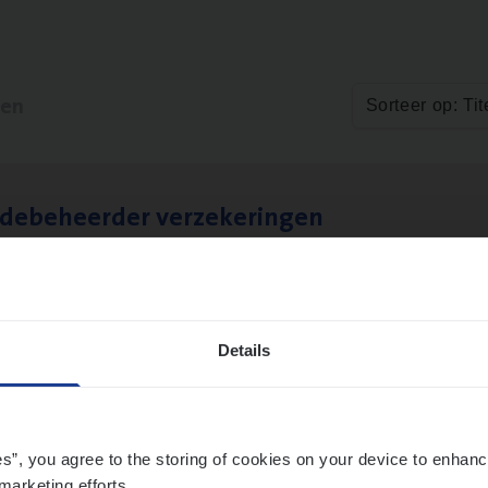
ten
Sorteer op: Tit
­de­be­heer­der verzekeringen
ms Management
t-Niklaas/Temse
Details
es”, you agree to the storing of cookies on your device to enhanc
marketing efforts.