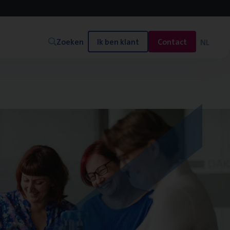
Zoeken
Ik ben klant
Contact
NL