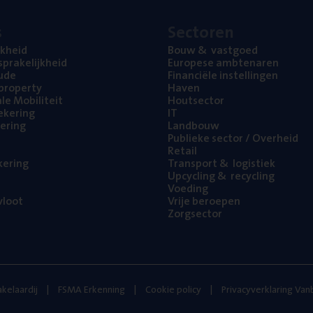
s
Sec­to­ren
jk­heid
Bouw
&
vastgoed
pra­ke­lijk­heid
Euro­pe­se ambtenaren
ude
Finan­ci­ë­le instellingen
l property
Haven
na­le Mobiliteit
Hout­sec­tor
e­ke­ring
IT
e­ring
Land­bouw
Publie­ke sec­tor / Overheid
Retail
ke­ring
Trans­port
&
logistiek
Upcy­cling
&
recycling
Voe­ding
loot
Vrije beroe­pen
Zorg­sec­tor
kelaardij
FSMA Erkenning
Cookie policy
Privacyverklaring Va