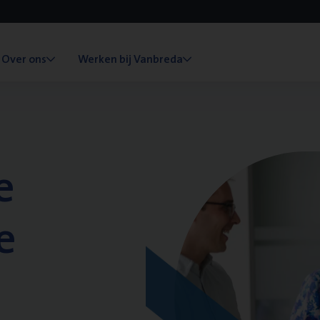
Over ons
Werken bij Vanbreda
e
e