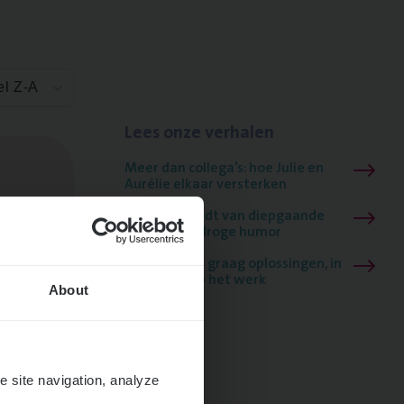
el Z-A
Lees onze verhalen
Meer dan collega’s: hoe Julie en
Aurélie elkaar versterken
Mathias houdt van diepgaande
dossiers én droge humor
Thalia zoekt graag oplossingen, in
games én op het werk
About
e site navigation, analyze