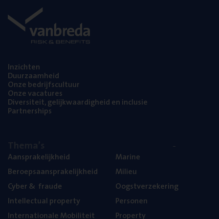
Inzich­ten
Duur­zaam­heid
Onze bedrijfs­cul­tuur
Onze vaca­tu­res
Diver­si­teit, gelijk­waar­dig­heid en inclusie
Part­ner­ships
The­ma’s
Aan­spra­ke­lijk­heid
Mari­ne
Beroeps­aan­spra­ke­lijk­heid
Mili­eu
Cyber
&
fraude
Oogst­ver­ze­ke­ring
Intel­lec­tu­al property
Per­so­nen
Inter­na­ti­o­na­le Mobiliteit
Pro­per­ty