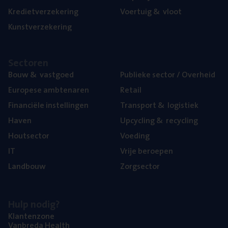
Kre­diet­ver­ze­ke­ring
Voer­tuig
&
vloot
Kunst­ver­ze­ke­ring
Sec­to­ren
Bouw
&
vastgoed
Publie­ke sec­tor / Overheid
Euro­pe­se ambtenaren
Retail
Finan­ci­ë­le instellingen
Trans­port
&
logistiek
Haven
Upcy­cling
&
recycling
Hout­sec­tor
Voe­ding
IT
Vrije beroe­pen
Land­bouw
Zorg­sec­tor
Hulp nodig?
Klan­ten­zo­ne
Van­b­re­da Health