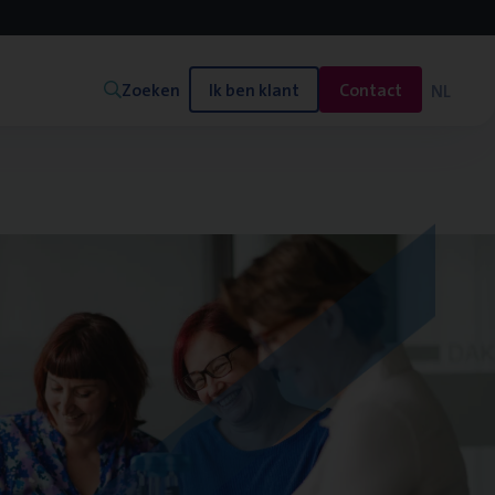
Zoeken
Ik ben klant
Contact
NL