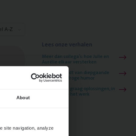
el A-Z
Lees onze verhalen
Meer dan collega’s: hoe Julie en
Aurélie elkaar versterken
Mathias houdt van diepgaande
dossiers én droge humor
Thalia zoekt graag oplossingen, in
games én op het werk
About
e site navigation, analyze