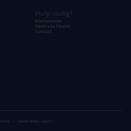
Hulp nodig?
Klan­ten­zo­ne
Van­b­re­da Health
Con­tact
nbreda
Vulnerability report