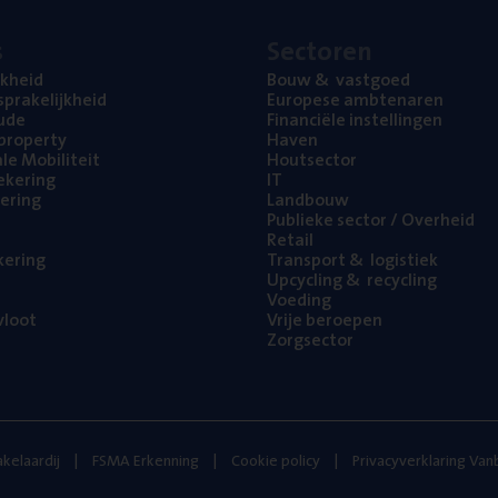
s
Sec­to­ren
jk­heid
Bouw
&
vastgoed
pra­ke­lijk­heid
Euro­pe­se ambtenaren
ude
Finan­ci­ë­le instellingen
l property
Haven
na­le Mobiliteit
Hout­sec­tor
e­ke­ring
IT
e­ring
Land­bouw
Publie­ke sec­tor / Overheid
Retail
ke­ring
Trans­port
&
logistiek
Upcy­cling
&
recycling
Voe­ding
loot
Vrije beroe­pen
Zorg­sec­tor
kelaardij
FSMA Erkenning
Cookie policy
Privacyverklaring Va