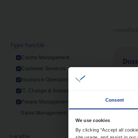
1 resulta
Type func­tie
Claims Management
Dos­s
Customer Services
Insur
Insurance Operations
Ant
IT, Change & Innovation
Consent
People Management
Sales Management
We use cookies
By clicking “Accept all cooki
Loca­tie
site usage, and assist in our 