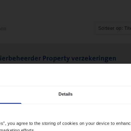
ten
Sorteer op: Tit
ier­be­heer­der Pro­per­ty verzekeringen
ance Operations
werpen en Hasselt
Details
es”, you agree to the storing of cookies on your device to enhanc
marketing efforts.