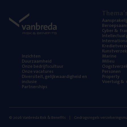
The­ma’
Aan­spra­ke­li
Beroeps­aan­s
Cyber
&
fra
Intel­lec­tu­a
Inter­na­ti­o­
Kre­diet­ver­z
Kunst­ver­ze­k
Inzich­ten
Mari­ne
Duur­zaam­heid
Mili­eu
Onze bedrijfs­cul­tuur
Oogst­ver­ze­
Onze vaca­tu­res
Per­so­nen
Diver­si­teit, gelijk­waar­dig­heid en
Pro­per­ty
inclusie
Voer­tuig
&
v
Part­ner­ships
© 2026 Vanbreda Risk & Benefits
Gedragsregels verzekeringsma