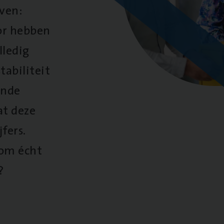
oven:
oor hebben
lledig
tabiliteit
ende
at deze
fers.
 om écht
?