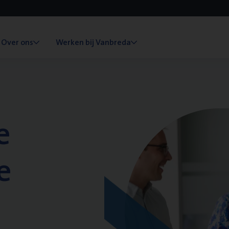
Over ons
Werken bij Vanbreda
e
e