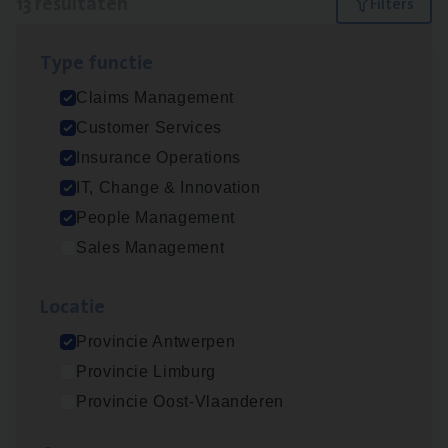
13 resultaten
Filters
Type func­tie
Dos­sier­be­heer­der ver­ze­ke­rin­gen — Soci­al
Claims Management
Pro­fit en Public
Customer Services
Insurance Operations
Insurance Operations
Antwerpen
IT, Change & Innovation
People Management
Sales Management
Claims­hand­ler Fleet
&
Bike
Claims Management
Loca­tie
Antwerpen
Provincie Antwerpen
Provincie Limburg
Provincie Oost-Vlaanderen
Advisor/​Configuratie ana­lyst Part­ner in