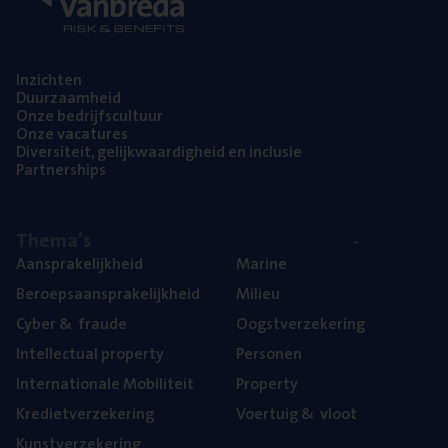
Inzich­ten
Duur­zaam­heid
Onze bedrijfs­cul­tuur
Onze vaca­tu­res
Diver­si­teit, gelijk­waar­dig­heid en inclusie
Part­ner­ships
The­ma’s
Aan­spra­ke­lijk­heid
Mari­ne
Beroeps­aan­spra­ke­lijk­heid
Mili­eu
Cyber
&
fraude
Oogst­ver­ze­ke­ring
Intel­lec­tu­al property
Per­so­nen
Inter­na­ti­o­na­le Mobiliteit
Pro­per­ty
Kre­diet­ver­ze­ke­ring
Voer­tuig
&
vloot
Kunst­ver­ze­ke­ring