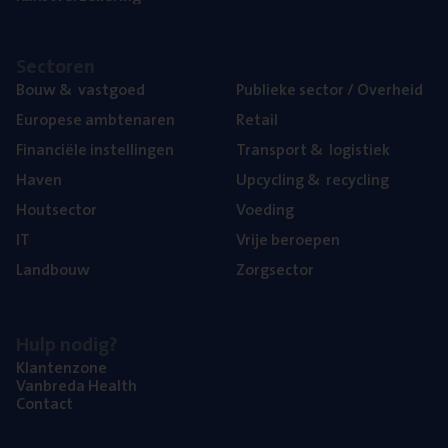
Sec­to­ren
Bouw
&
vastgoed
Publie­ke sec­tor / Overheid
Euro­pe­se ambtenaren
Retail
Finan­ci­ë­le instellingen
Trans­port
&
logistiek
Haven
Upcy­cling
&
recycling
Hout­sec­tor
Voe­ding
IT
Vrije beroe­pen
Land­bouw
Zorg­sec­tor
Hulp nodig?
Klan­ten­zo­ne
Van­b­re­da Health
Con­tact