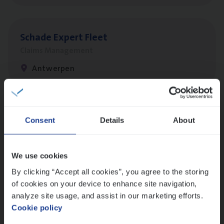
Scha­de Expert Fleet
Claims Management
Antwerpen
Busi­ness Mana­ger Mari­ne Cargo
Consent
Details
About
People Management, Sales Management
Antwerpen
We use cookies
By clicking “Accept all cookies”, you agree to the storing
of cookies on your device to enhance site navigation,
Client Exe­cu­ti­ve Marine
analyze site usage, and assist in our marketing efforts.
Cookie policy
Insurance Operations