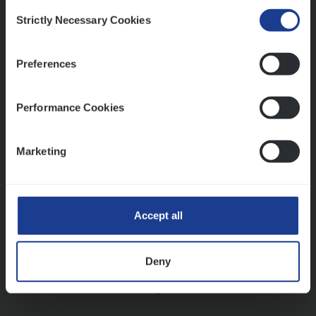
Consent
Strictly Necessary Cookies
Selection
Vorige
Volgende
Preferences
Lees onze verhalen
Performance Cookies
Meer dan collega’s: hoe Julie en Aurélie elkaar
versterken
Marketing
Mathias houdt van diepgaande dossiers én droge
humor
Thalia zoekt graag oplossingen, in games én op het
werk
Accept all
Deny
Ons sollicitatieproces