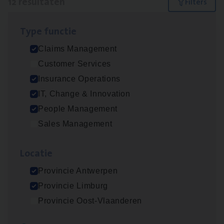
12 resultaten
Filters
Type func­tie
IT
Busi­ness Analyst
Claims Management
IT, Change & Innovation
Customer Services
Antwerpen
Insurance Operations
IT, Change & Innovation
People Management
(Agi­le)
IT
Pro­ject Manager
Sales Management
IT, Change & Innovation
Loca­tie
Antwerpen
Provincie Antwerpen
Provincie Limburg
Dos­sier­be­heer­der Gewaar­borgd Inkomen
Provincie Oost-Vlaanderen
Insurance Operations