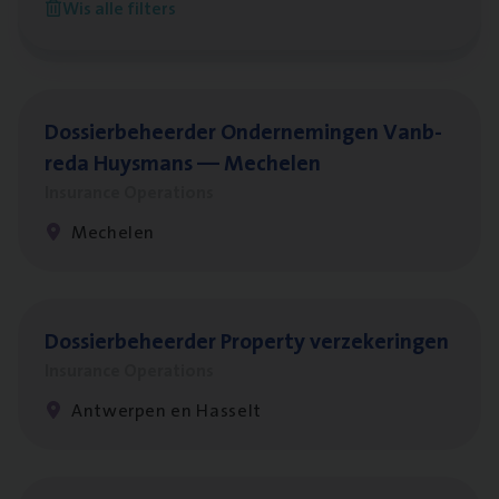
Wis alle filters
Antwerpen
Dos­sier­be­heer­der Onder­ne­min­gen Van­b­
re­da Huys­mans — Mechelen
Insurance Operations
Mechelen
Dos­sier­be­heer­der Pro­per­ty verzekeringen
Insurance Operations
Antwerpen en Hasselt