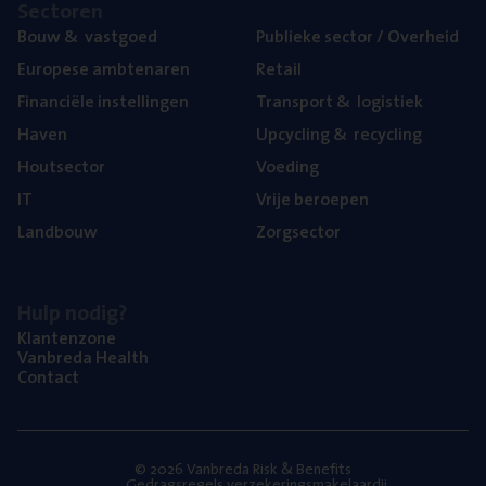
Sec­to­ren
Bouw
&
vastgoed
Publie­ke sec­tor / Overheid
Euro­pe­se ambtenaren
Retail
Finan­ci­ë­le instellingen
Trans­port
&
logistiek
Haven
Upcy­cling
&
recycling
Hout­sec­tor
Voe­ding
IT
Vrije beroe­pen
Land­bouw
Zorg­sec­tor
Hulp nodig?
Klan­ten­zo­ne
Van­b­re­da Health
Con­tact
© 2026 Vanbreda Risk & Benefits
Gedragsregels verzekeringsmakelaardij