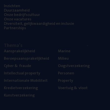
Inzich­ten
Duur­zaam­heid
Onze bedrijfs­cul­tuur
Onze vaca­tu­res
Diver­si­teit, gelijk­waar­dig­heid en inclusie
Part­ner­ships
The­ma’s
Aan­spra­ke­lijk­heid
Mari­ne
Beroeps­aan­spra­ke­lijk­heid
Mili­eu
Cyber
&
fraude
Oogst­ver­ze­ke­ring
Intel­lec­tu­al property
Per­so­nen
Inter­na­ti­o­na­le Mobiliteit
Pro­per­ty
Kre­diet­ver­ze­ke­ring
Voer­tuig
&
vloot
Kunst­ver­ze­ke­ring