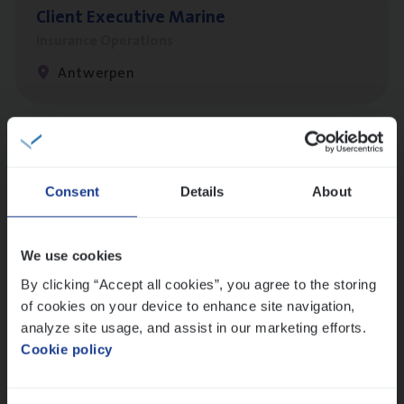
Client Exe­cu­ti­ve Marine
Insurance Operations
Antwerpen
Busi­ness Mana­ger Mari­ne Cargo
People Management, Sales Management
Consent
Details
About
Antwerpen
We use cookies
By clicking “Accept all cookies”, you agree to the storing
Scha­de Expert Fleet
of cookies on your device to enhance site navigation,
Claims Management
analyze site usage, and assist in our marketing efforts.
Cookie policy
Antwerpen