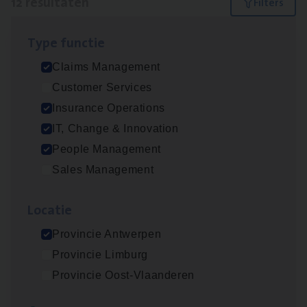
12 resultaten
Filters
Type func­tie
Test Ana­lyst
Claims Management
IT, Change & Innovation
Customer Services
Antwerpen
Insurance Operations
IT, Change & Innovation
People Management
Scha­de Expert Fleet
Sales Management
Claims Management
Loca­tie
Antwerpen
Provincie Antwerpen
Provincie Limburg
IT
Busi­ness Analyst
Provincie Oost-Vlaanderen
IT, Change & Innovation