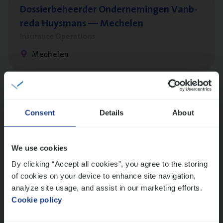
Dos­sier­be­heer­der Onder­ne­min­gen Van­b­
re­da Huys­mans — Mechelen
Insurance Operations
Mechelen
Dos­sier­be­heer­der Gewaar­borgd Inkomen
Consent
Details
About
Insurance Operations
Antwerpen
We use cookies
By clicking “Accept all cookies”, you agree to the storing
of cookies on your device to enhance site navigation,
Client Exe­cu­ti­ve Marine
analyze site usage, and assist in our marketing efforts.
Insurance Operations
Cookie policy
Antwerpen