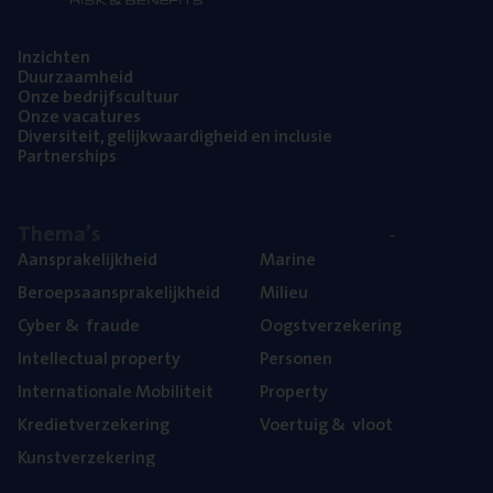
Inzich­ten
Duur­zaam­heid
Onze bedrijfs­cul­tuur
Onze vaca­tu­res
Diver­si­teit, gelijk­waar­dig­heid en inclusie
Part­ner­ships
The­ma’s
Aan­spra­ke­lijk­heid
Mari­ne
Beroeps­aan­spra­ke­lijk­heid
Mili­eu
Cyber
&
fraude
Oogst­ver­ze­ke­ring
Intel­lec­tu­al property
Per­so­nen
Inter­na­ti­o­na­le Mobiliteit
Pro­per­ty
Kre­diet­ver­ze­ke­ring
Voer­tuig
&
vloot
Kunst­ver­ze­ke­ring