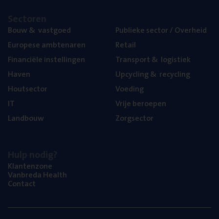
Sec­to­ren
Bouw
&
vastgoed
Publie­ke sec­tor / Overheid
Euro­pe­se ambtenaren
Retail
Finan­ci­ë­le instellingen
Trans­port
&
logistiek
Haven
Upcy­cling
&
recycling
Hout­sec­tor
Voe­ding
IT
Vrije beroe­pen
Land­bouw
Zorg­sec­tor
Hulp nodig?
Klan­ten­zo­ne
Van­b­re­da Health
Con­tact