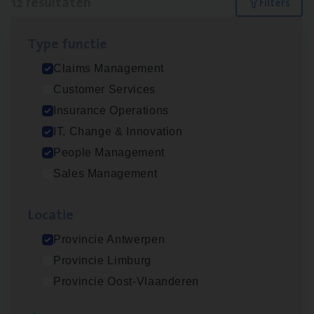
12 resultaten
Filters
Type func­tie
Test Ana­lyst
Claims Management
IT, Change & Innovation
Customer Services
Antwerpen
Insurance Operations
IT, Change & Innovation
People Management
Scha­de Expert Fleet
Sales Management
Claims Management
Loca­tie
Antwerpen
Provincie Antwerpen
Provincie Limburg
IT
Busi­ness Analyst
Provincie Oost-Vlaanderen
IT, Change & Innovation