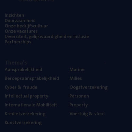
Inzich­ten
Duur­zaam­heid
Onze bedrijfs­cul­tuur
Onze vaca­tu­res
Diver­si­teit, gelijk­waar­dig­heid en inclusie
Part­ner­ships
The­ma’s
Aan­spra­ke­lijk­heid
Mari­ne
Beroeps­aan­spra­ke­lijk­heid
Mili­eu
Cyber
&
fraude
Oogst­ver­ze­ke­ring
Intel­lec­tu­al property
Per­so­nen
Inter­na­ti­o­na­le Mobiliteit
Pro­per­ty
Kre­diet­ver­ze­ke­ring
Voer­tuig
&
vloot
Kunst­ver­ze­ke­ring