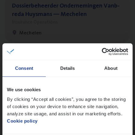
Dos­sier­be­heer­der Onder­ne­min­gen Van­b­
re­da Huys­mans — Mechelen
Insurance Operations
Mechelen
Dos­sier­be­heer­der Gewaar­borgd Inkomen
Consent
Details
About
Insurance Operations
Antwerpen
We use cookies
By clicking “Accept all cookies”, you agree to the storing
of cookies on your device to enhance site navigation,
Client Exe­cu­ti­ve Marine
analyze site usage, and assist in our marketing efforts.
Insurance Operations
Cookie policy
Antwerpen