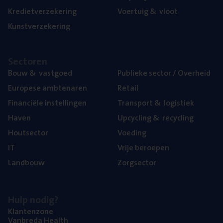
Kre­diet­ver­ze­ke­ring
Voer­tuig
&
vloot
Kunst­ver­ze­ke­ring
Sec­to­ren
Bouw
&
vastgoed
Publie­ke sec­tor / Overheid
Euro­pe­se ambtenaren
Retail
Finan­ci­ë­le instellingen
Trans­port
&
logistiek
Haven
Upcy­cling
&
recycling
Hout­sec­tor
Voe­ding
IT
Vrije beroe­pen
Land­bouw
Zorg­sec­tor
Hulp nodig?
Klan­ten­zo­ne
Van­b­re­da Health