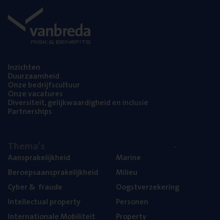
Inzich­ten
Duur­zaam­heid
Onze bedrijfs­cul­tuur
Onze vaca­tu­res
Diver­si­teit, gelijk­waar­dig­heid en inclusie
Part­ner­ships
The­ma’s
Aan­spra­ke­lijk­heid
Mari­ne
Beroeps­aan­spra­ke­lijk­heid
Mili­eu
Cyber
&
fraude
Oogst­ver­ze­ke­ring
Intel­lec­tu­al property
Per­so­nen
Inter­na­ti­o­na­le Mobiliteit
Pro­per­ty