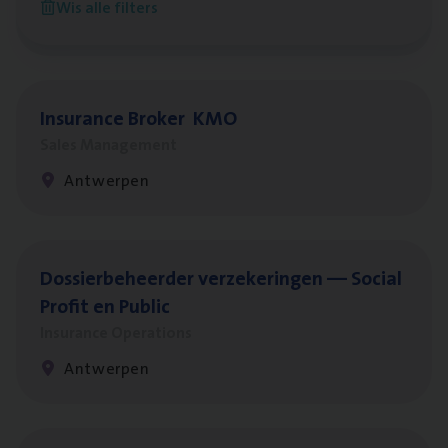
Wis alle filters
Antwerpen
Insu­ran­ce Bro­ker
KMO
Sales Management
Antwerpen
Dos­sier­be­heer­der ver­ze­ke­rin­gen — Soci­al
Pro­fit en Public
Insurance Operations
Antwerpen