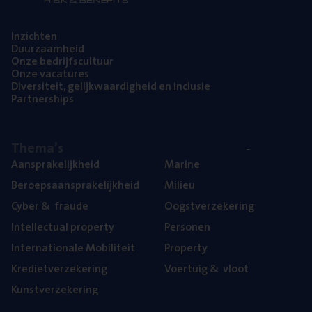
Inzich­ten
Duur­zaam­heid
Onze bedrijfs­cul­tuur
Onze vaca­tu­res
Diver­si­teit, gelijk­waar­dig­heid en inclusie
Part­ner­ships
The­ma’s
Aan­spra­ke­lijk­heid
Mari­ne
Beroeps­aan­spra­ke­lijk­heid
Mili­eu
Cyber
&
fraude
Oogst­ver­ze­ke­ring
Intel­lec­tu­al property
Per­so­nen
Inter­na­ti­o­na­le Mobiliteit
Pro­per­ty
Kre­diet­ver­ze­ke­ring
Voer­tuig
&
vloot
Kunst­ver­ze­ke­ring