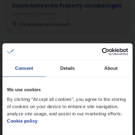
Dos­sier­be­heer­der Pro­per­ty verzekeringen
Insurance Operations
Antwerpen en Hasselt
Dos­sier­be­heer­der Onder­ne­min­gen Van­b­
re­da Huys­mans — Mechelen
Consent
Details
About
Insurance Operations
Mechelen
We use cookies
By clicking “Accept all cookies”, you agree to the storing
of cookies on your device to enhance site navigation,
Dos­sier­be­heer­der Gewaar­borgd Inkomen
analyze site usage, and assist in our marketing efforts.
Insurance Operations
Cookie policy
Antwerpen