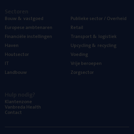
Sec­to­ren
Bouw
&
vastgoed
Publie­ke sec­tor / Overheid
Euro­pe­se ambtenaren
Retail
Finan­ci­ë­le instellingen
Trans­port
&
logistiek
Haven
Upcy­cling
&
recycling
Hout­sec­tor
Voe­ding
IT
Vrije beroe­pen
Land­bouw
Zorg­sec­tor
Hulp nodig?
Klan­ten­zo­ne
Van­b­re­da Health
Con­tact