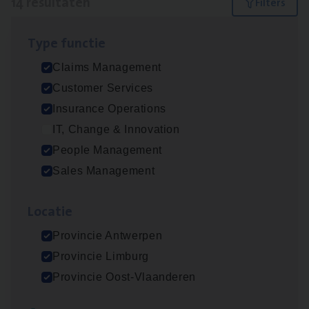
14 resultaten
Filters
Type func­tie
Scha­de­be­heer­der verzekeringen
Claims Management
Claims Management
Customer Services
Sint-Niklaas/Temse
Insurance Operations
IT, Change & Innovation
People Management
Scha­de Expert Fleet
Sales Management
Claims Management
Loca­tie
Antwerpen
Provincie Antwerpen
Provincie Limburg
Insu­ran­ce Bro­ker Trans­port
&
Logistiek
Provincie Oost-Vlaanderen
Sales Management