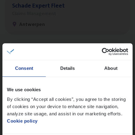
Scha­de Expert Fleet
Claims Management
Antwerpen
Cus­to­mer Care Expert
Hospitalisatieverzekeringen
Consent
Details
About
Customer Services
Antwerpen
We use cookies
By clicking “Accept all cookies”, you agree to the storing
of cookies on your device to enhance site navigation,
Claims­hand­ler Fleet
&
Bike
analyze site usage, and assist in our marketing efforts.
Claims Management
Cookie policy
Antwerpen