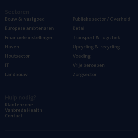
Sec­to­ren
Bouw
&
vastgoed
Publie­ke sec­tor / Overheid
Euro­pe­se ambtenaren
Retail
Finan­ci­ë­le instellingen
Trans­port
&
logistiek
Haven
Upcy­cling
&
recycling
Hout­sec­tor
Voe­ding
IT
Vrije beroe­pen
Land­bouw
Zorg­sec­tor
Hulp nodig?
Klan­ten­zo­ne
Van­b­re­da Health
Con­tact