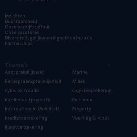
Inzich­ten
Duur­zaam­heid
Onze bedrijfs­cul­tuur
Onze vaca­tu­res
Diver­si­teit, gelijk­waar­dig­heid en inclusie
Part­ner­ships
The­ma’s
Aan­spra­ke­lijk­heid
Mari­ne
Beroeps­aan­spra­ke­lijk­heid
Mili­eu
Cyber
&
fraude
Oogst­ver­ze­ke­ring
Intel­lec­tu­al property
Per­so­nen
Inter­na­ti­o­na­le Mobiliteit
Pro­per­ty
Kre­diet­ver­ze­ke­ring
Voer­tuig
&
vloot
Kunst­ver­ze­ke­ring