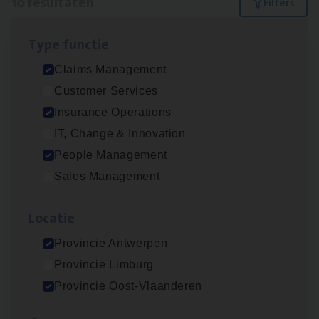
10 resultaten
Filters
Type func­tie
Dos­sier­be­heer­der ver­ze­ke­rin­gen — Soci­al
Claims Management
Pro­fit en Public
Customer Services
Insurance Operations
Insurance Operations
Antwerpen
IT, Change & Innovation
People Management
Sales Management
Claims­hand­ler Fleet
&
Bike
Claims Management
Loca­tie
Antwerpen
Provincie Antwerpen
Provincie Limburg
Provincie Oost-Vlaanderen
Advisor/​Configuratie ana­lyst Part­ner in