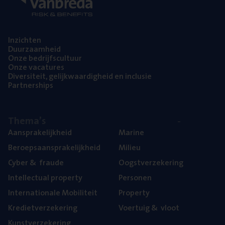
Inzich­ten
Duur­zaam­heid
Onze bedrijfs­cul­tuur
Onze vaca­tu­res
Diver­si­teit, gelijk­waar­dig­heid en inclusie
Part­ner­ships
The­ma’s
Aan­spra­ke­lijk­heid
Mari­ne
Beroeps­aan­spra­ke­lijk­heid
Mili­eu
Cyber
&
fraude
Oogst­ver­ze­ke­ring
Intel­lec­tu­al property
Per­so­nen
Inter­na­ti­o­na­le Mobiliteit
Pro­per­ty
Kre­diet­ver­ze­ke­ring
Voer­tuig
&
vloot
Kunst­ver­ze­ke­ring