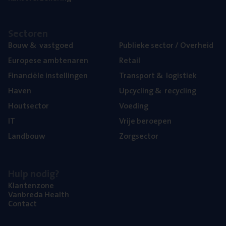
Sec­to­ren
Bouw
&
vastgoed
Publie­ke sec­tor / Overheid
Euro­pe­se ambtenaren
Retail
Finan­ci­ë­le instellingen
Trans­port
&
logistiek
Haven
Upcy­cling
&
recycling
Hout­sec­tor
Voe­ding
IT
Vrije beroe­pen
Land­bouw
Zorg­sec­tor
Hulp nodig?
Klan­ten­zo­ne
Van­b­re­da Health
Con­tact