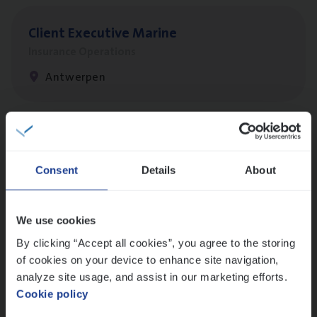
Client Exe­cu­ti­ve Marine
Insurance Operations
Antwerpen
Dos­sier­be­heer­der Pro­per­ty verzekeringen
Insurance Operations
Consent
Details
About
Antwerpen en Hasselt
We use cookies
By clicking “Accept all cookies”, you agree to the storing
Dos­sier­be­heer­der Onder­ne­min­gen Van­b­
of cookies on your device to enhance site navigation,
re­da Huys­mans — Mechelen
analyze site usage, and assist in our marketing efforts.
Cookie policy
Insurance Operations