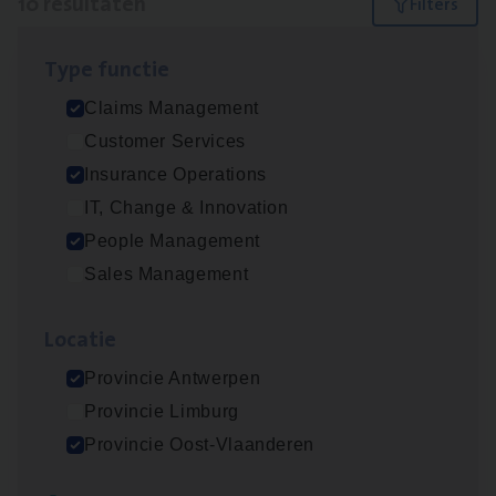
10 resultaten
Filters
Type func­tie
Scha­de­be­heer­der verzekeringen
Claims Management
Claims Management
Customer Services
Sint-Niklaas/Temse
Insurance Operations
IT, Change & Innovation
People Management
Scha­de Expert Fleet
Sales Management
Claims Management
Loca­tie
Antwerpen
Provincie Antwerpen
Provincie Limburg
Dos­sier­be­heer­der ver­ze­ke­rin­gen — Soci­al
Provincie Oost-Vlaanderen
Pro­fit en Public