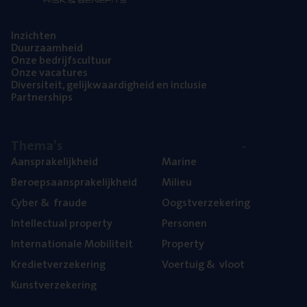
Inzich­ten
Duur­zaam­heid
Onze bedrijfs­cul­tuur
Onze vaca­tu­res
Diver­si­teit, gelijk­waar­dig­heid en inclusie
Part­ner­ships
The­ma’s
Aan­spra­ke­lijk­heid
Mari­ne
Beroeps­aan­spra­ke­lijk­heid
Mili­eu
Cyber
&
fraude
Oogst­ver­ze­ke­ring
Intel­lec­tu­al property
Per­so­nen
Inter­na­ti­o­na­le Mobiliteit
Pro­per­ty
Kre­diet­ver­ze­ke­ring
Voer­tuig
&
vloot
Kunst­ver­ze­ke­ring