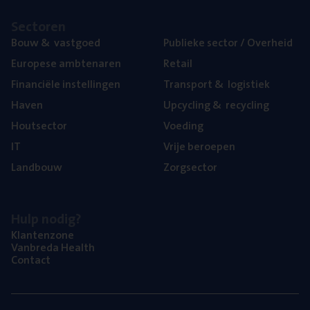
Sec­to­ren
Bouw
&
vastgoed
Publie­ke sec­tor / Overheid
Euro­pe­se ambtenaren
Retail
Finan­ci­ë­le instellingen
Trans­port
&
logistiek
Haven
Upcy­cling
&
recycling
Hout­sec­tor
Voe­ding
IT
Vrije beroe­pen
Land­bouw
Zorg­sec­tor
Hulp nodig?
Klan­ten­zo­ne
Van­b­re­da Health
Con­tact