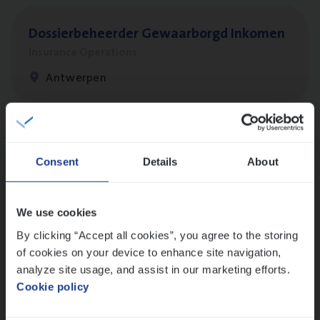
Dos­sier­be­heer­der Gewaar­borgd Inkomen
Insurance Operations
Antwerpen
Client Exe­cu­ti­ve Marine
Consent
Details
About
Insurance Operations
Antwerpen
We use cookies
By clicking “Accept all cookies”, you agree to the storing
of cookies on your device to enhance site navigation,
Claims­hand­ler Fleet
&
Bike
analyze site usage, and assist in our marketing efforts.
Claims Management
Cookie policy
Antwerpen