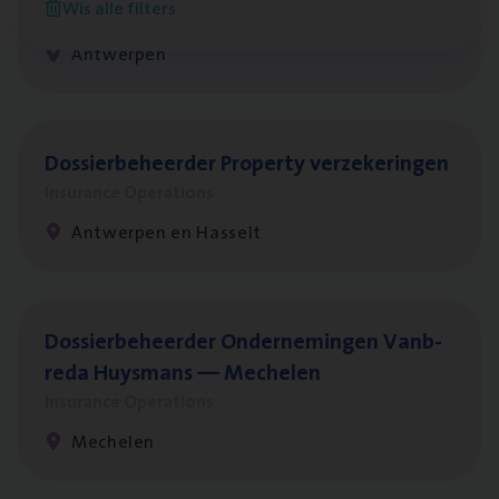
Wis alle filters
Insurance Operations
Antwerpen
Dos­sier­be­heer­der Pro­per­ty verzekeringen
Insurance Operations
Antwerpen en Hasselt
Dos­sier­be­heer­der Onder­ne­min­gen Van­b­
re­da Huys­mans — Mechelen
Insurance Operations
Mechelen