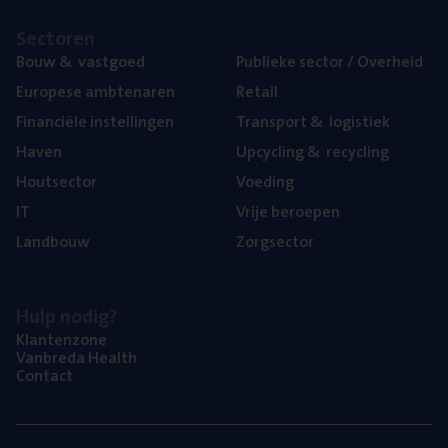
Sec­to­ren
Bouw
&
vastgoed
Publie­ke sec­tor / Overheid
Euro­pe­se ambtenaren
Retail
Finan­ci­ë­le instellingen
Trans­port
&
logistiek
Haven
Upcy­cling
&
recycling
Hout­sec­tor
Voe­ding
IT
Vrije beroe­pen
Land­bouw
Zorg­sec­tor
Hulp nodig?
Klan­ten­zo­ne
Van­b­re­da Health
Con­tact