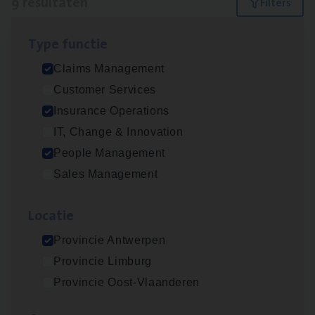
9 resultaten
Filters
Type func­tie
Scha­de Expert Fleet
Claims Management
Claims Management
Customer Services
Antwerpen
Insurance Operations
IT, Change & Innovation
People Management
Dos­sier­be­heer­der ver­ze­ke­rin­gen — Soci­al
Sales Management
Pro­fit en Public
Insurance Operations
Loca­tie
Antwerpen
Provincie Antwerpen
Provincie Limburg
Provincie Oost-Vlaanderen
Dos­sier­be­heer­der Pro­per­ty verzekeringen