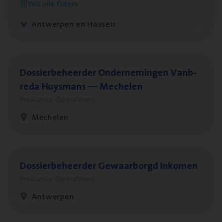
Wis alle filters
Insurance Operations
Antwerpen en Hasselt
Dos­sier­be­heer­der Onder­ne­min­gen Van­b­
re­da Huys­mans — Mechelen
Insurance Operations
Mechelen
Dos­sier­be­heer­der Gewaar­borgd Inkomen
Insurance Operations
Antwerpen