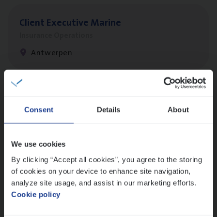
Client Exe­cu­ti­ve Marine
Insurance Operations
Antwerpen
Claims­hand­ler Fleet
&
Bike
Consent
Details
About
Claims Management
Antwerpen
We use cookies
By clicking “Accept all cookies”, you agree to the storing
of cookies on your device to enhance site navigation,
Busi­ness Mana­ger Mari­ne Cargo
analyze site usage, and assist in our marketing efforts.
People Management, Sales Management
Cookie policy
Antwerpen