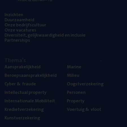
Inzich­ten
Duur­zaam­heid
Onze bedrijfs­cul­tuur
Onze vaca­tu­res
Diver­si­teit, gelijk­waar­dig­heid en inclusie
Part­ner­ships
The­ma’s
Aan­spra­ke­lijk­heid
Mari­ne
Beroeps­aan­spra­ke­lijk­heid
Mili­eu
Cyber
&
fraude
Oogst­ver­ze­ke­ring
Intel­lec­tu­al property
Per­so­nen
Inter­na­ti­o­na­le Mobiliteit
Pro­per­ty
Kre­diet­ver­ze­ke­ring
Voer­tuig
&
vloot
Kunst­ver­ze­ke­ring