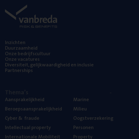
Inzich­ten
Duur­zaam­heid
Onze bedrijfs­cul­tuur
Onze vaca­tu­res
Diver­si­teit, gelijk­waar­dig­heid en inclusie
Part­ner­ships
The­ma’s
Aan­spra­ke­lijk­heid
Mari­ne
Beroeps­aan­spra­ke­lijk­heid
Mili­eu
Cyber
&
fraude
Oogst­ver­ze­ke­ring
Intel­lec­tu­al property
Per­so­nen
Inter­na­ti­o­na­le Mobiliteit
Pro­per­ty