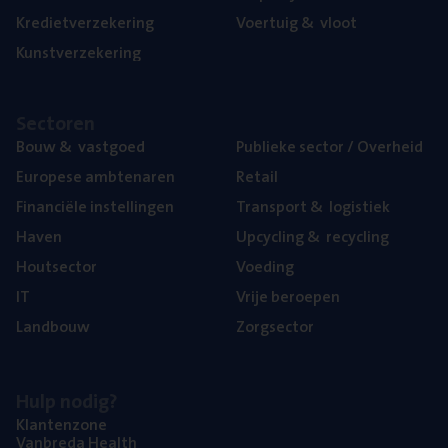
Kre­diet­ver­ze­ke­ring
Voer­tuig
&
vloot
Kunst­ver­ze­ke­ring
Sec­to­ren
Bouw
&
vastgoed
Publie­ke sec­tor / Overheid
Euro­pe­se ambtenaren
Retail
Finan­ci­ë­le instellingen
Trans­port
&
logistiek
Haven
Upcy­cling
&
recycling
Hout­sec­tor
Voe­ding
IT
Vrije beroe­pen
Land­bouw
Zorg­sec­tor
Hulp nodig?
Klan­ten­zo­ne
Van­b­re­da Health