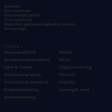
Inzich­ten
Duur­zaam­heid
Onze bedrijfs­cul­tuur
Onze vaca­tu­res
Diver­si­teit, gelijk­waar­dig­heid en inclusie
Part­ner­ships
The­ma’s
Aan­spra­ke­lijk­heid
Mari­ne
Beroeps­aan­spra­ke­lijk­heid
Mili­eu
Cyber
&
fraude
Oogst­ver­ze­ke­ring
Intel­lec­tu­al property
Per­so­nen
Inter­na­ti­o­na­le Mobiliteit
Pro­per­ty
Kre­diet­ver­ze­ke­ring
Voer­tuig
&
vloot
Kunst­ver­ze­ke­ring