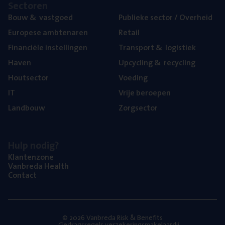
Sec­to­ren
Bouw
&
vastgoed
Publie­ke sec­tor / Overheid
Euro­pe­se ambtenaren
Retail
Finan­ci­ë­le instellingen
Trans­port
&
logistiek
Haven
Upcy­cling
&
recycling
Hout­sec­tor
Voe­ding
IT
Vrije beroe­pen
Land­bouw
Zorg­sec­tor
Hulp nodig?
Klan­ten­zo­ne
Van­b­re­da Health
Con­tact
© 2026 Vanbreda Risk & Benefits
Gedragsregels verzekeringsmakelaardij