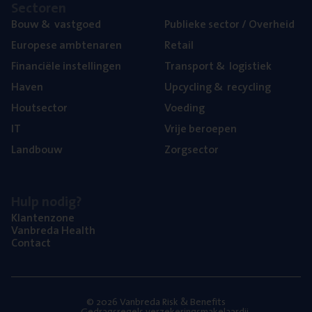
Sec­to­ren
Bouw
&
vastgoed
Publie­ke sec­tor / Overheid
Euro­pe­se ambtenaren
Retail
Finan­ci­ë­le instellingen
Trans­port
&
logistiek
Haven
Upcy­cling
&
recycling
Hout­sec­tor
Voe­ding
IT
Vrije beroe­pen
Land­bouw
Zorg­sec­tor
Hulp nodig?
Klan­ten­zo­ne
Van­b­re­da Health
Con­tact
© 2026 Vanbreda Risk & Benefits
Gedragsregels verzekeringsmakelaardij