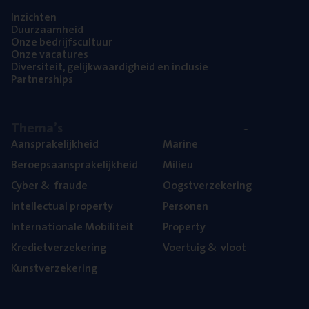
Inzich­ten
Duur­zaam­heid
Onze bedrijfs­cul­tuur
Onze vaca­tu­res
Diver­si­teit, gelijk­waar­dig­heid en inclusie
Part­ner­ships
The­ma’s
Aan­spra­ke­lijk­heid
Mari­ne
Beroeps­aan­spra­ke­lijk­heid
Mili­eu
Cyber
&
fraude
Oogst­ver­ze­ke­ring
Intel­lec­tu­al property
Per­so­nen
Inter­na­ti­o­na­le Mobiliteit
Pro­per­ty
Kre­diet­ver­ze­ke­ring
Voer­tuig
&
vloot
Kunst­ver­ze­ke­ring