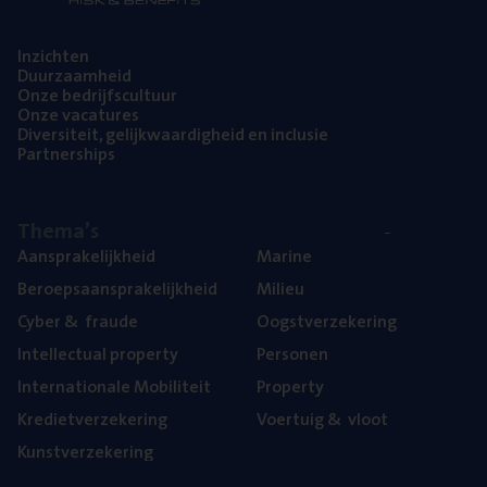
Inzich­ten
Duur­zaam­heid
Onze bedrijfs­cul­tuur
Onze vaca­tu­res
Diver­si­teit, gelijk­waar­dig­heid en inclusie
Part­ner­ships
The­ma’s
Aan­spra­ke­lijk­heid
Mari­ne
Beroeps­aan­spra­ke­lijk­heid
Mili­eu
Cyber
&
fraude
Oogst­ver­ze­ke­ring
Intel­lec­tu­al property
Per­so­nen
Inter­na­ti­o­na­le Mobiliteit
Pro­per­ty
Kre­diet­ver­ze­ke­ring
Voer­tuig
&
vloot
Kunst­ver­ze­ke­ring