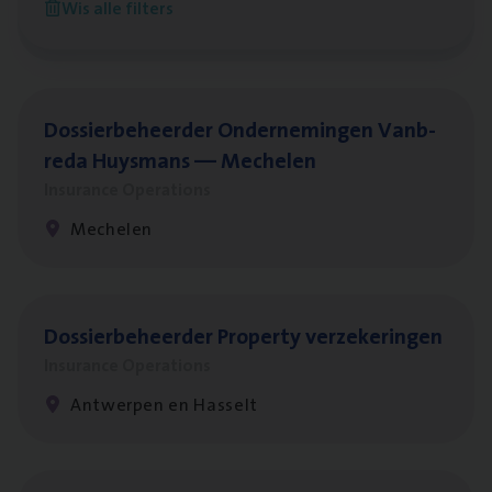
Wis alle filters
Antwerpen
Dos­sier­be­heer­der Onder­ne­min­gen Van­b­
re­da Huys­mans — Mechelen
Insurance Operations
Mechelen
Dos­sier­be­heer­der Pro­per­ty verzekeringen
Insurance Operations
Antwerpen en Hasselt