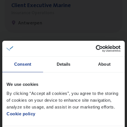
Client Exe­cu­ti­ve Marine
Insurance Operations
Antwerpen
Busi­ness Mana­ger Mari­ne Cargo
People Management, Sales Management
Consent
Details
About
Antwerpen
We use cookies
By clicking “Accept all cookies”, you agree to the storing
Cus­to­mer Care Expert
of cookies on your device to enhance site navigation,
Hospitalisatieverzekeringen
analyze site usage, and assist in our marketing efforts.
Customer Services
Cookie policy
Antwerpen