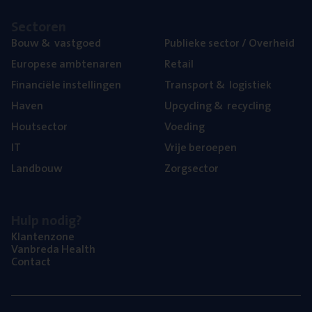
Sec­to­ren
Bouw
&
vastgoed
Publie­ke sec­tor / Overheid
Euro­pe­se ambtenaren
Retail
Finan­ci­ë­le instellingen
Trans­port
&
logistiek
Haven
Upcy­cling
&
recycling
Hout­sec­tor
Voe­ding
IT
Vrije beroe­pen
Land­bouw
Zorg­sec­tor
Hulp nodig?
Klan­ten­zo­ne
Van­b­re­da Health
Con­tact