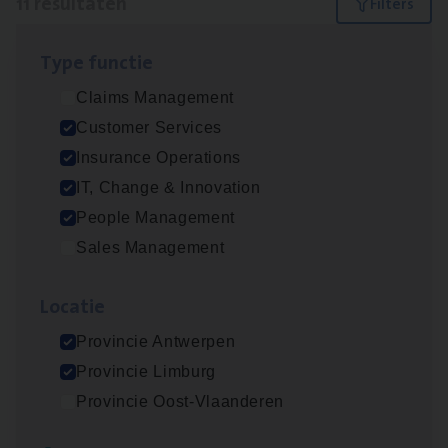
11 resultaten
Filters
Type func­tie
IT
Busi­ness Analyst
Claims Management
IT, Change & Innovation
Customer Services
Antwerpen
Insurance Operations
IT, Change & Innovation
People Management
(Agi­le)
IT
Pro­ject Manager
Sales Management
IT, Change & Innovation
Loca­tie
Antwerpen
Provincie Antwerpen
Provincie Limburg
Dos­sier­be­heer­der Gewaar­borgd Inkomen
Provincie Oost-Vlaanderen
Insurance Operations