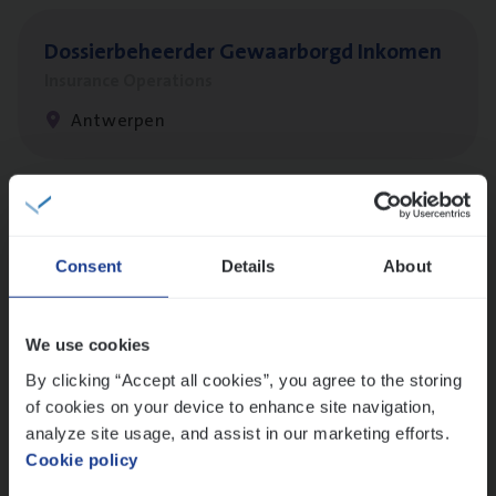
Dos­sier­be­heer­der Gewaar­borgd Inkomen
Insurance Operations
Antwerpen
Dos­sier­be­heer­der Onder­ne­min­gen Van­b­
re­da Huys­mans — Mechelen
Consent
Details
About
Insurance Operations
Mechelen
We use cookies
By clicking “Accept all cookies”, you agree to the storing
of cookies on your device to enhance site navigation,
Dos­sier­be­heer­der Pro­per­ty verzekeringen
analyze site usage, and assist in our marketing efforts.
Cookie policy
Insurance Operations