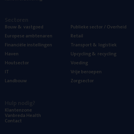
Sec­to­ren
Bouw
&
vastgoed
Publie­ke sec­tor / Overheid
Euro­pe­se ambtenaren
Retail
Finan­ci­ë­le instellingen
Trans­port
&
logistiek
Haven
Upcy­cling
&
recycling
Hout­sec­tor
Voe­ding
IT
Vrije beroe­pen
Land­bouw
Zorg­sec­tor
Hulp nodig?
Klan­ten­zo­ne
Van­b­re­da Health
Con­tact