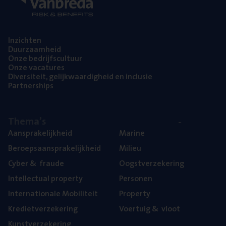
Inzich­ten
Duur­zaam­heid
Onze bedrijfs­cul­tuur
Onze vaca­tu­res
Diver­si­teit, gelijk­waar­dig­heid en inclusie
Part­ner­ships
The­ma’s
Aan­spra­ke­lijk­heid
Mari­ne
Beroeps­aan­spra­ke­lijk­heid
Mili­eu
Cyber
&
fraude
Oogst­ver­ze­ke­ring
Intel­lec­tu­al property
Per­so­nen
Inter­na­ti­o­na­le Mobiliteit
Pro­per­ty
Kre­diet­ver­ze­ke­ring
Voer­tuig
&
vloot
Kunst­ver­ze­ke­ring