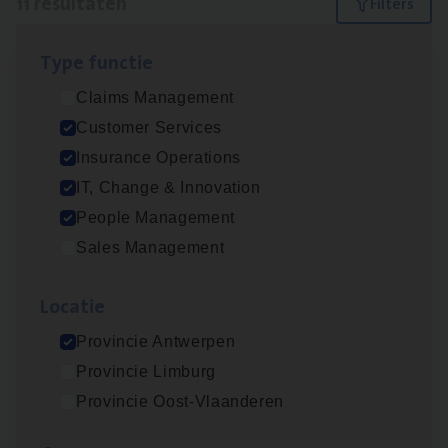
11 resultaten
Filters
Type func­tie
(Agi­le)
IT
Pro­ject Manager
Claims Management
IT, Change & Innovation
Customer Services
Antwerpen
Insurance Operations
IT, Change & Innovation
People Management
Advisor/​Configuratie ana­lyst Part­ner in
Sales Management
Benefits
Insurance Operations
Loca­tie
Beveren
Provincie Antwerpen
Provincie Limburg
Provincie Oost-Vlaanderen
Busi­ness Mana­ger Mari­ne Cargo