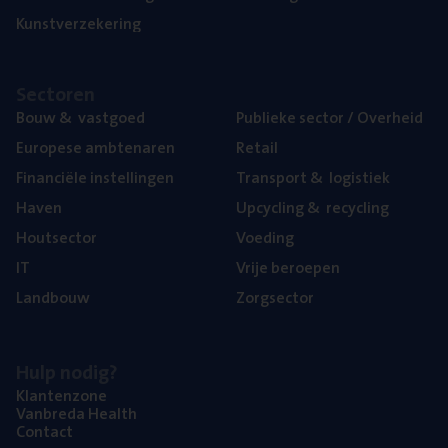
Kunst­ver­ze­ke­ring
Sec­to­ren
Bouw
&
vastgoed
Publie­ke sec­tor / Overheid
Euro­pe­se ambtenaren
Retail
Finan­ci­ë­le instellingen
Trans­port
&
logistiek
Haven
Upcy­cling
&
recycling
Hout­sec­tor
Voe­ding
IT
Vrije beroe­pen
Land­bouw
Zorg­sec­tor
Hulp nodig?
Klan­ten­zo­ne
Van­b­re­da Health
Con­tact