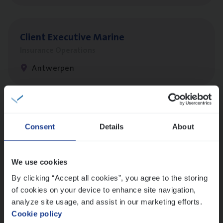
Client Exe­cu­ti­ve Marine
Insurance Operations
Antwerpen
Dos­sier­be­heer­der Pro­per­ty verzekeringen
Consent
Details
About
Insurance Operations
Antwerpen en Hasselt
We use cookies
By clicking “Accept all cookies”, you agree to the storing
of cookies on your device to enhance site navigation,
Dos­sier­be­heer­der Onder­ne­min­gen Van­b­
analyze site usage, and assist in our marketing efforts.
re­da Huys­mans — Mechelen
Cookie policy