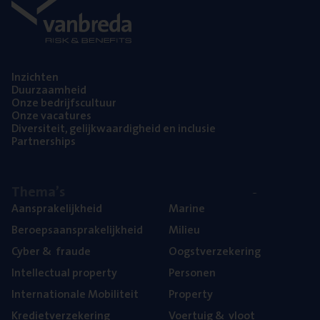
Inzich­ten
Duur­zaam­heid
Onze bedrijfs­cul­tuur
Onze vaca­tu­res
Diver­si­teit, gelijk­waar­dig­heid en inclusie
Part­ner­ships
The­ma’s
Aan­spra­ke­lijk­heid
Mari­ne
Beroeps­aan­spra­ke­lijk­heid
Mili­eu
Cyber
&
fraude
Oogst­ver­ze­ke­ring
Intel­lec­tu­al property
Per­so­nen
Inter­na­ti­o­na­le Mobiliteit
Pro­per­ty
Kre­diet­ver­ze­ke­ring
Voer­tuig
&
vloot