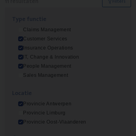
11 resultaten
Filters
Type func­tie
Dos­sier­be­heer­der ver­ze­ke­rin­gen — Soci­al
Claims Management
Pro­fit en Public
Customer Services
Insurance Operations
Insurance Operations
Antwerpen
IT, Change & Innovation
People Management
Sales Management
Advisor/​Configuratie ana­lyst Part­ner in
Benefits
Loca­tie
Insurance Operations
Provincie Antwerpen
Beveren
Provincie Limburg
Provincie Oost-Vlaanderen