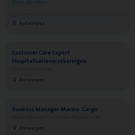
Wis alle filters
Test Ana­lyst
IT, Change & Innovation
Antwerpen
Cus­to­mer Care Expert
Hospitalisatieverzekeringen
Customer Services
Antwerpen
Busi­ness Mana­ger Mari­ne Cargo
People Management, Sales Management
Antwerpen