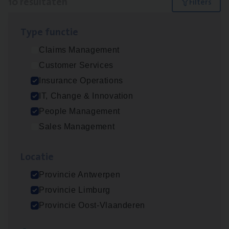
10 resultaten
Filters
Type func­tie
Test Ana­lyst
Claims Management
IT, Change & Innovation
Customer Services
Antwerpen
Insurance Operations
IT, Change & Innovation
People Management
IT
Busi­ness Analyst
Sales Management
IT, Change & Innovation
Loca­tie
Antwerpen
Provincie Antwerpen
Provincie Limburg
Dos­sier­be­heer­der ver­ze­ke­rin­gen — Soci­al
Provincie Oost-Vlaanderen
Pro­fit en Public