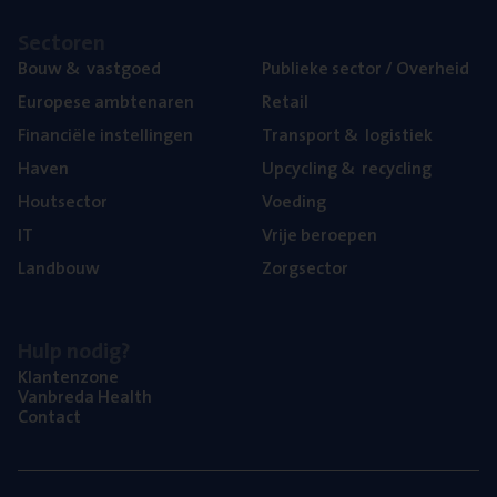
Sec­to­ren
Bouw
&
vastgoed
Publie­ke sec­tor / Overheid
Euro­pe­se ambtenaren
Retail
Finan­ci­ë­le instellingen
Trans­port
&
logistiek
Haven
Upcy­cling
&
recycling
Hout­sec­tor
Voe­ding
IT
Vrije beroe­pen
Land­bouw
Zorg­sec­tor
Hulp nodig?
Klan­ten­zo­ne
Van­b­re­da Health
Con­tact