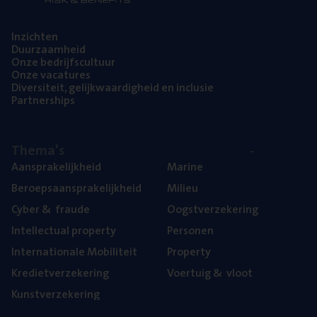
Inzich­ten
Duur­zaam­heid
Onze bedrijfs­cul­tuur
Onze vaca­tu­res
Diver­si­teit, gelijk­waar­dig­heid en inclusie
Part­ner­ships
The­ma’s
Aan­spra­ke­lijk­heid
Mari­ne
Beroeps­aan­spra­ke­lijk­heid
Mili­eu
Cyber
&
fraude
Oogst­ver­ze­ke­ring
Intel­lec­tu­al property
Per­so­nen
Inter­na­ti­o­na­le Mobiliteit
Pro­per­ty
Kre­diet­ver­ze­ke­ring
Voer­tuig
&
vloot
Kunst­ver­ze­ke­ring