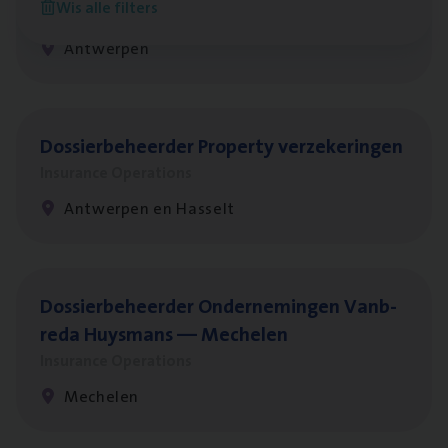
Wis alle filters
Insurance Operations
Antwerpen
Dos­sier­be­heer­der Pro­per­ty verzekeringen
Insurance Operations
Antwerpen en Hasselt
Dos­sier­be­heer­der Onder­ne­min­gen Van­b­
re­da Huys­mans — Mechelen
Insurance Operations
Mechelen