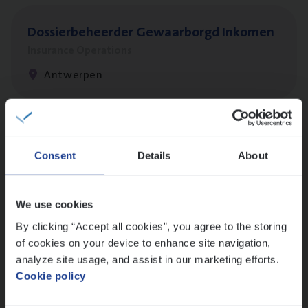
Dos­sier­be­heer­der Gewaar­borgd Inkomen
Insurance Operations
Antwerpen
Client Exe­cu­ti­ve Marine
Consent
Details
About
Insurance Operations
Antwerpen
We use cookies
By clicking “Accept all cookies”, you agree to the storing
of cookies on your device to enhance site navigation,
Busi­ness Mana­ger Mari­ne Cargo
analyze site usage, and assist in our marketing efforts.
People Management, Sales Management
Cookie policy
Antwerpen