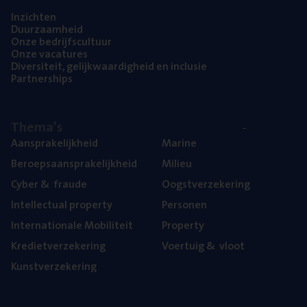
Inzich­ten
Duur­zaam­heid
Onze bedrijfs­cul­tuur
Onze vaca­tu­res
Diver­si­teit, gelijk­waar­dig­heid en inclusie
Part­ner­ships
The­ma’s
Aan­spra­ke­lijk­heid
Mari­ne
Beroeps­aan­spra­ke­lijk­heid
Mili­eu
Cyber
&
fraude
Oogst­ver­ze­ke­ring
Intel­lec­tu­al property
Per­so­nen
Inter­na­ti­o­na­le Mobiliteit
Pro­per­ty
Kre­diet­ver­ze­ke­ring
Voer­tuig
&
vloot
Kunst­ver­ze­ke­ring