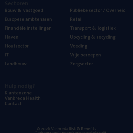
Sec­to­ren
Bouw
&
vastgoed
Publie­ke sec­tor / Overheid
Euro­pe­se ambtenaren
Retail
Finan­ci­ë­le instellingen
Trans­port
&
logistiek
Haven
Upcy­cling
&
recycling
Hout­sec­tor
Voe­ding
IT
Vrije beroe­pen
Land­bouw
Zorg­sec­tor
Hulp nodig?
Klan­ten­zo­ne
Van­b­re­da Health
Con­tact
© 2026 Vanbreda Risk & Benefits
Gedragsregels verzekeringsmakelaardij