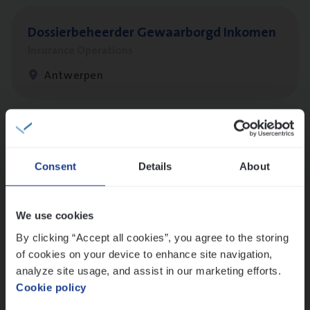
Dos­sier­be­heer­der Gewaar­borgd Inkomen
Insurance Operations
Antwerpen
Dos­sier­be­heer­der Onder­ne­min­gen Van­b­
re­da Huys­mans — Mechelen
Consent
Details
About
Insurance Operations
Mechelen
We use cookies
By clicking “Accept all cookies”, you agree to the storing
of cookies on your device to enhance site navigation,
Dos­sier­be­heer­der Pro­per­ty verzekeringen
analyze site usage, and assist in our marketing efforts.
Cookie policy
Insurance Operations