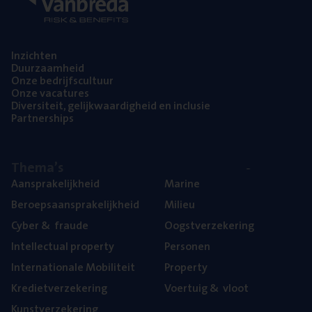
Inzich­ten
Duur­zaam­heid
Onze bedrijfs­cul­tuur
Onze vaca­tu­res
Diver­si­teit, gelijk­waar­dig­heid en inclusie
Part­ner­ships
The­ma’s
Aan­spra­ke­lijk­heid
Mari­ne
Beroeps­aan­spra­ke­lijk­heid
Mili­eu
Cyber
&
fraude
Oogst­ver­ze­ke­ring
Intel­lec­tu­al property
Per­so­nen
Inter­na­ti­o­na­le Mobiliteit
Pro­per­ty
Kre­diet­ver­ze­ke­ring
Voer­tuig
&
vloot
Kunst­ver­ze­ke­ring