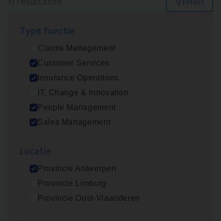
11 resultaten
Filters
Type func­tie
Advisor/​Configuratie ana­lyst Part­ner in
Claims Management
Benefits
Customer Services
Insurance Operations
Insurance Operations
Beveren
IT, Change & Innovation
People Management
Sales Management
Busi­ness Mana­ger Mari­ne Cargo
People Management, Sales Management
Loca­tie
Antwerpen
Provincie Antwerpen
Provincie Limburg
Provincie Oost-Vlaanderen
Client Exe­cu­ti­ve Marine