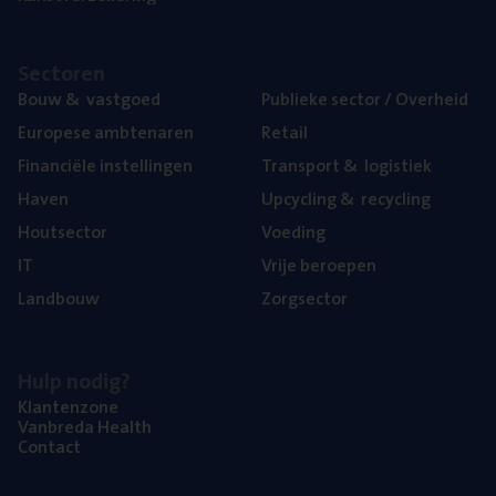
Sec­to­ren
Bouw
&
vastgoed
Publie­ke sec­tor / Overheid
Euro­pe­se ambtenaren
Retail
Finan­ci­ë­le instellingen
Trans­port
&
logistiek
Haven
Upcy­cling
&
recycling
Hout­sec­tor
Voe­ding
IT
Vrije beroe­pen
Land­bouw
Zorg­sec­tor
Hulp nodig?
Klan­ten­zo­ne
Van­b­re­da Health
Con­tact