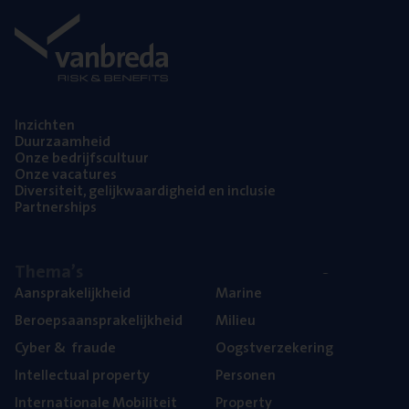
Inzich­ten
Duur­zaam­heid
Onze bedrijfs­cul­tuur
Onze vaca­tu­res
Diver­si­teit, gelijk­waar­dig­heid en inclusie
Part­ner­ships
The­ma’s
Aan­spra­ke­lijk­heid
Mari­ne
Beroeps­aan­spra­ke­lijk­heid
Mili­eu
Cyber
&
fraude
Oogst­ver­ze­ke­ring
Intel­lec­tu­al property
Per­so­nen
Inter­na­ti­o­na­le Mobiliteit
Pro­per­ty