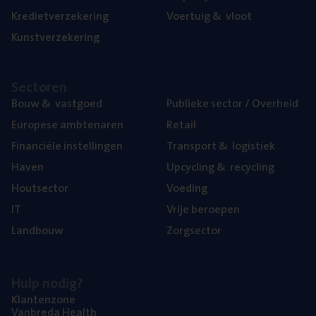
Kre­diet­ver­ze­ke­ring
Voer­tuig
&
vloot
Kunst­ver­ze­ke­ring
Sec­to­ren
Bouw
&
vastgoed
Publie­ke sec­tor / Overheid
Euro­pe­se ambtenaren
Retail
Finan­ci­ë­le instellingen
Trans­port
&
logistiek
Haven
Upcy­cling
&
recycling
Hout­sec­tor
Voe­ding
IT
Vrije beroe­pen
Land­bouw
Zorg­sec­tor
Hulp nodig?
Klan­ten­zo­ne
Van­b­re­da Health