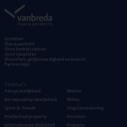
Inzich­ten
Duur­zaam­heid
Onze bedrijfs­cul­tuur
Onze vaca­tu­res
Diver­si­teit, gelijk­waar­dig­heid en inclusie
Part­ner­ships
The­ma’s
Aan­spra­ke­lijk­heid
Mari­ne
Beroeps­aan­spra­ke­lijk­heid
Mili­eu
Cyber
&
fraude
Oogst­ver­ze­ke­ring
Intel­lec­tu­al property
Per­so­nen
Inter­na­ti­o­na­le Mobiliteit
Pro­per­ty