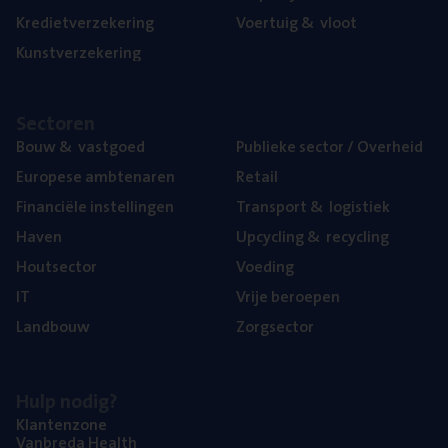
Kre­diet­ver­ze­ke­ring
Voer­tuig
&
vloot
Kunst­ver­ze­ke­ring
Sec­to­ren
Bouw
&
vastgoed
Publie­ke sec­tor / Overheid
Euro­pe­se ambtenaren
Retail
Finan­ci­ë­le instellingen
Trans­port
&
logistiek
Haven
Upcy­cling
&
recycling
Hout­sec­tor
Voe­ding
IT
Vrije beroe­pen
Land­bouw
Zorg­sec­tor
Hulp nodig?
Klan­ten­zo­ne
Van­b­re­da Health