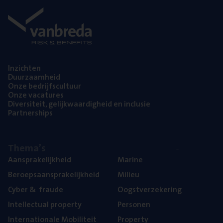
Inzich­ten
Duur­zaam­heid
Onze bedrijfs­cul­tuur
Onze vaca­tu­res
Diver­si­teit, gelijk­waar­dig­heid en inclusie
Part­ner­ships
The­ma’s
Aan­spra­ke­lijk­heid
Mari­ne
Beroeps­aan­spra­ke­lijk­heid
Mili­eu
Cyber
&
fraude
Oogst­ver­ze­ke­ring
Intel­lec­tu­al property
Per­so­nen
Inter­na­ti­o­na­le Mobiliteit
Pro­per­ty