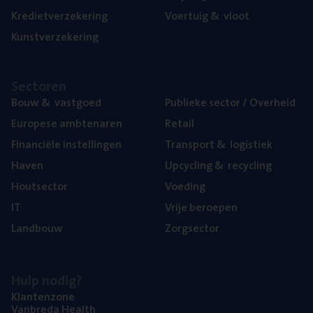
Kre­diet­ver­ze­ke­ring
Voer­tuig
&
vloot
Kunst­ver­ze­ke­ring
Sec­to­ren
Bouw
&
vastgoed
Publie­ke sec­tor / Overheid
Euro­pe­se ambtenaren
Retail
Finan­ci­ë­le instellingen
Trans­port
&
logistiek
Haven
Upcy­cling
&
recycling
Hout­sec­tor
Voe­ding
IT
Vrije beroe­pen
Land­bouw
Zorg­sec­tor
Hulp nodig?
Klan­ten­zo­ne
Van­b­re­da Health