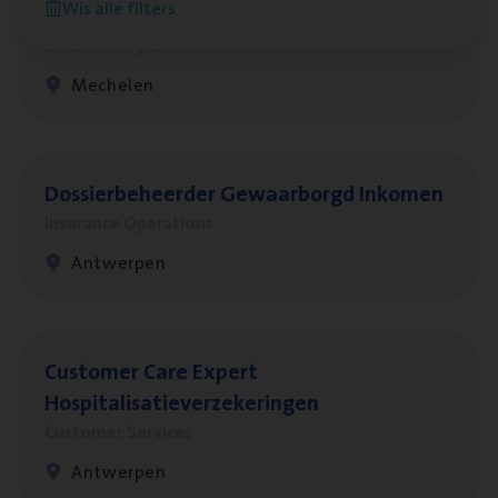
Wis alle filters
re­da Huys­mans — Mechelen
Insurance Operations
Mechelen
Dos­sier­be­heer­der Gewaar­borgd Inkomen
Insurance Operations
Antwerpen
Cus­to­mer Care Expert
Hospitalisatieverzekeringen
Customer Services
Antwerpen