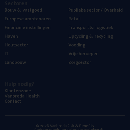
Sec­to­ren
Bouw
&
vastgoed
Publie­ke sec­tor / Overheid
Euro­pe­se ambtenaren
Retail
Finan­ci­ë­le instellingen
Trans­port
&
logistiek
Haven
Upcy­cling
&
recycling
Hout­sec­tor
Voe­ding
IT
Vrije beroe­pen
Land­bouw
Zorg­sec­tor
Hulp nodig?
Klan­ten­zo­ne
Van­b­re­da Health
Con­tact
© 2026 Vanbreda Risk & Benefits
Gedragsregels verzekeringsmakelaardij