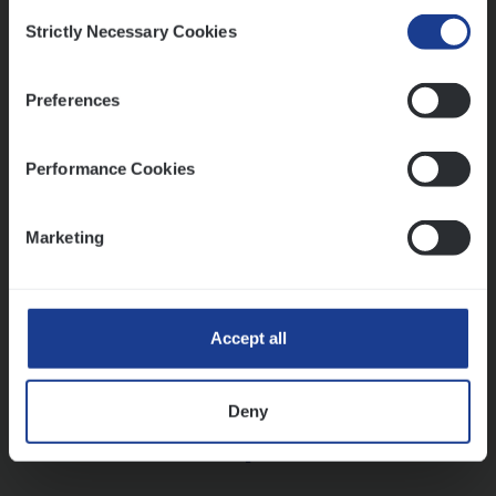
Insurance Operations
Consent
Strictly Necessary Cookies
Beveren
Selection
Preferences
Lees onze verhalen
Performance Cookies
Meer dan collega’s: hoe Julie en Aurélie elkaar
versterken
Marketing
Mathias houdt van diepgaande dossiers én droge
humor
Thalia zoekt graag oplossingen, in games én op het
werk
Accept all
Deny
Ons sollicitatieproces