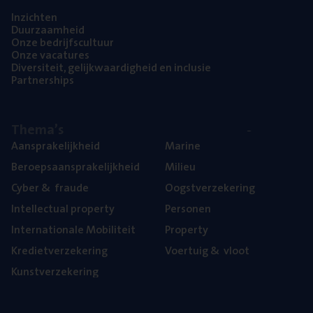
Inzich­ten
Duur­zaam­heid
Onze bedrijfs­cul­tuur
Onze vaca­tu­res
Diver­si­teit, gelijk­waar­dig­heid en inclusie
Part­ner­ships
The­ma’s
Aan­spra­ke­lijk­heid
Mari­ne
Beroeps­aan­spra­ke­lijk­heid
Mili­eu
Cyber
&
fraude
Oogst­ver­ze­ke­ring
Intel­lec­tu­al property
Per­so­nen
Inter­na­ti­o­na­le Mobiliteit
Pro­per­ty
Kre­diet­ver­ze­ke­ring
Voer­tuig
&
vloot
Kunst­ver­ze­ke­ring