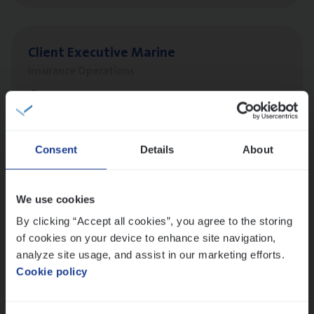
Client Exe­cu­ti­ve Marine
Insurance Operations
Antwerpen
Consent
Details
About
Busi­ness Mana­ger Mari­ne Cargo
People Management, Sales Management
We use cookies
Antwerpen
By clicking “Accept all cookies”, you agree to the storing
of cookies on your device to enhance site navigation,
analyze site usage, and assist in our marketing efforts.
Advisor/​Configuratie ana­lyst Part­ner in
Cookie policy
Benefits