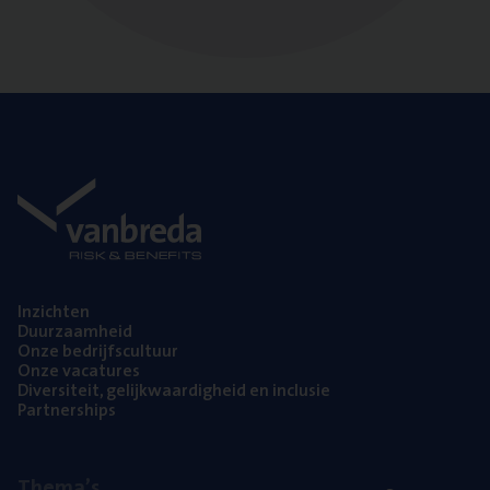
Inzich­ten
Duur­zaam­heid
Onze bedrijfs­cul­tuur
Onze vaca­tu­res
Diver­si­teit, gelijk­waar­dig­heid en inclusie
Part­ner­ships
The­ma’s