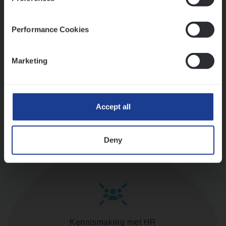
versterken
Mathias houdt van diepgaande dossiers én droge
humor
Performance Cookies
Thalia zoekt graag oplossingen, in games én op het
werk
Marketing
Ons sollicitatieproces
Accept all
Deny
Kennismaking met HR