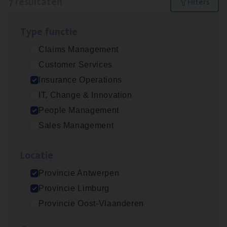
7 resultaten
Filters
Type func­tie
Advisor/​Configuratie ana­lyst Part­ner in
Claims Management
Benefits
Customer Services
Insurance Operations
Insurance Operations
Beveren
IT, Change & Innovation
People Management
Sales Management
Busi­ness Mana­ger Mari­ne Cargo
People Management, Sales Management
Loca­tie
Antwerpen
Provincie Antwerpen
Provincie Limburg
Provincie Oost-Vlaanderen
Client Exe­cu­ti­ve Marine