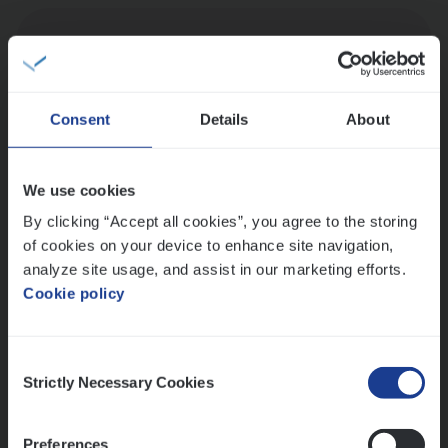
Dos­sier­be­heer­der Pro­per­ty verzekeringen
Insurance Operations
Antwerpen en Hasselt
Consent
Details
About
We use cookies
Dos­sier­be­heer­der ver­ze­ke­rin­gen — Soci­al
By clicking “Accept all cookies”, you agree to the storing
Pro­fit en Public
of cookies on your device to enhance site navigation,
Insurance Operations
analyze site usage, and assist in our marketing efforts.
Antwerpen
Cookie policy
Consent
Strictly Necessary Cookies
Lees onze verhalen
Selection
Meer dan collega’s: hoe Julie en Aurélie elkaar
Preferences