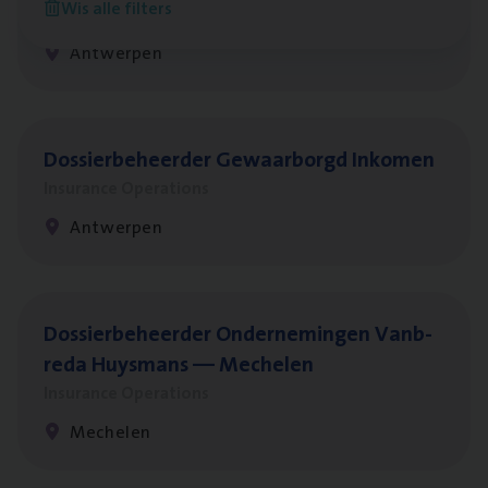
Wis alle filters
Insurance Operations
Antwerpen
Dos­sier­be­heer­der Gewaar­borgd Inkomen
Insurance Operations
Antwerpen
Dos­sier­be­heer­der Onder­ne­min­gen Van­b­
re­da Huys­mans — Mechelen
Insurance Operations
Mechelen