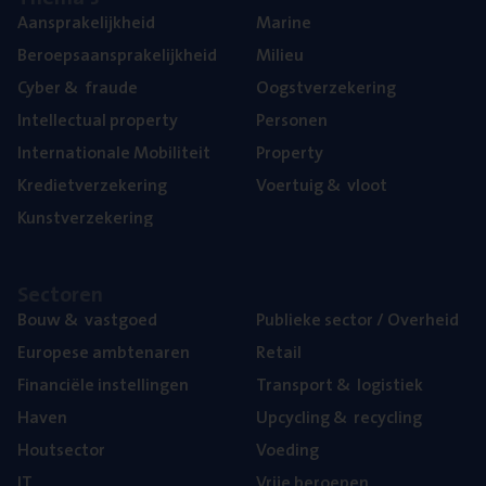
Aan­spra­ke­lijk­heid
Mari­ne
Beroeps­aan­spra­ke­lijk­heid
Mili­eu
Cyber
&
fraude
Oogst­ver­ze­ke­ring
Intel­lec­tu­al property
Per­so­nen
Inter­na­ti­o­na­le Mobiliteit
Pro­per­ty
Kre­diet­ver­ze­ke­ring
Voer­tuig
&
vloot
Kunst­ver­ze­ke­ring
Sec­to­ren
Bouw
&
vastgoed
Publie­ke sec­tor / Overheid
Euro­pe­se ambtenaren
Retail
Finan­ci­ë­le instellingen
Trans­port
&
logistiek
Haven
Upcy­cling
&
recycling
Hout­sec­tor
Voe­ding
IT
Vrije beroe­pen