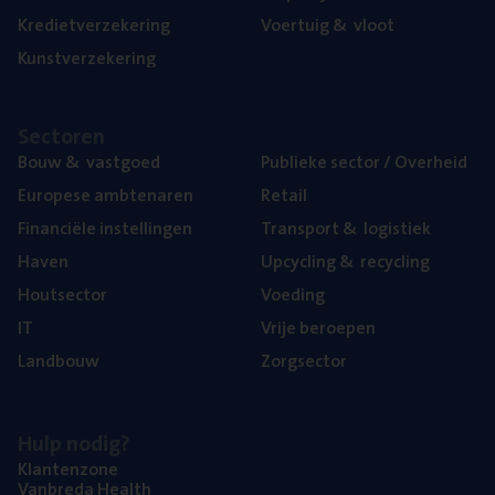
Kre­diet­ver­ze­ke­ring
Voer­tuig
&
vloot
Kunst­ver­ze­ke­ring
Sec­to­ren
Bouw
&
vastgoed
Publie­ke sec­tor / Overheid
Euro­pe­se ambtenaren
Retail
Finan­ci­ë­le instellingen
Trans­port
&
logistiek
Haven
Upcy­cling
&
recycling
Hout­sec­tor
Voe­ding
IT
Vrije beroe­pen
Land­bouw
Zorg­sec­tor
Hulp nodig?
Klan­ten­zo­ne
Van­b­re­da Health