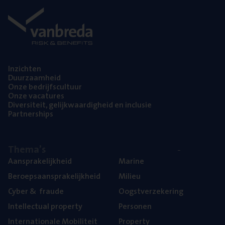
Inzich­ten
Duur­zaam­heid
Onze bedrijfs­cul­tuur
Onze vaca­tu­res
Diver­si­teit, gelijk­waar­dig­heid en inclusie
Part­ner­ships
The­ma’s
Aan­spra­ke­lijk­heid
Mari­ne
Beroeps­aan­spra­ke­lijk­heid
Mili­eu
Cyber
&
fraude
Oogst­ver­ze­ke­ring
Intel­lec­tu­al property
Per­so­nen
Inter­na­ti­o­na­le Mobiliteit
Pro­per­ty