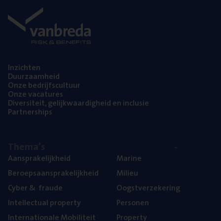
Inzich­ten
Duur­zaam­heid
Onze bedrijfs­cul­tuur
Onze vaca­tu­res
Diver­si­teit, gelijk­waar­dig­heid en inclusie
Part­ner­ships
The­ma’s
Aan­spra­ke­lijk­heid
Mari­ne
Beroeps­aan­spra­ke­lijk­heid
Mili­eu
Cyber
&
fraude
Oogst­ver­ze­ke­ring
Intel­lec­tu­al property
Per­so­nen
Inter­na­ti­o­na­le Mobiliteit
Pro­per­ty