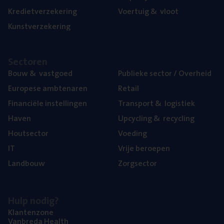
Kre­diet­ver­ze­ke­ring
Voer­tuig
&
vloot
Kunst­ver­ze­ke­ring
Sec­to­ren
Bouw
&
vastgoed
Publie­ke sec­tor / Overheid
Euro­pe­se ambtenaren
Retail
Finan­ci­ë­le instellingen
Trans­port
&
logistiek
Haven
Upcy­cling
&
recycling
Hout­sec­tor
Voe­ding
IT
Vrije beroe­pen
Land­bouw
Zorg­sec­tor
Hulp nodig?
Klan­ten­zo­ne
Van­b­re­da Health