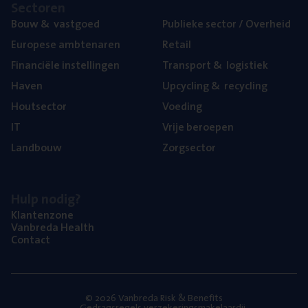
Sec­to­ren
Bouw
&
vastgoed
Publie­ke sec­tor / Overheid
Euro­pe­se ambtenaren
Retail
Finan­ci­ë­le instellingen
Trans­port
&
logistiek
Haven
Upcy­cling
&
recycling
Hout­sec­tor
Voe­ding
IT
Vrije beroe­pen
Land­bouw
Zorg­sec­tor
Hulp nodig?
Klan­ten­zo­ne
Van­b­re­da Health
Con­tact
© 2026 Vanbreda Risk & Benefits
Gedragsregels verzekeringsmakelaardij