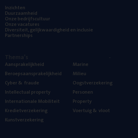
Inzich­ten
Duur­zaam­heid
Onze bedrijfs­cul­tuur
Onze vaca­tu­res
Diver­si­teit, gelijk­waar­dig­heid en inclusie
Part­ner­ships
The­ma’s
Aan­spra­ke­lijk­heid
Mari­ne
Beroeps­aan­spra­ke­lijk­heid
Mili­eu
Cyber
&
fraude
Oogst­ver­ze­ke­ring
Intel­lec­tu­al property
Per­so­nen
Inter­na­ti­o­na­le Mobiliteit
Pro­per­ty
Kre­diet­ver­ze­ke­ring
Voer­tuig
&
vloot
Kunst­ver­ze­ke­ring