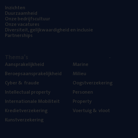
Inzich­ten
Duur­zaam­heid
Onze bedrijfs­cul­tuur
Onze vaca­tu­res
Diver­si­teit, gelijk­waar­dig­heid en inclusie
Part­ner­ships
The­ma’s
Aan­spra­ke­lijk­heid
Mari­ne
Beroeps­aan­spra­ke­lijk­heid
Mili­eu
Cyber
&
fraude
Oogst­ver­ze­ke­ring
Intel­lec­tu­al property
Per­so­nen
Inter­na­ti­o­na­le Mobiliteit
Pro­per­ty
Kre­diet­ver­ze­ke­ring
Voer­tuig
&
vloot
Kunst­ver­ze­ke­ring