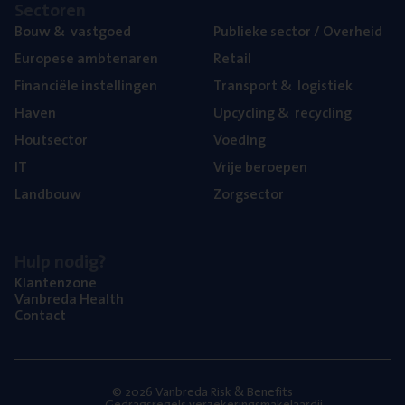
Sec­to­ren
Bouw
&
vastgoed
Publie­ke sec­tor / Overheid
Euro­pe­se ambtenaren
Retail
Finan­ci­ë­le instellingen
Trans­port
&
logistiek
Haven
Upcy­cling
&
recycling
Hout­sec­tor
Voe­ding
IT
Vrije beroe­pen
Land­bouw
Zorg­sec­tor
Hulp nodig?
Klan­ten­zo­ne
Van­b­re­da Health
Con­tact
© 2026 Vanbreda Risk & Benefits
Gedragsregels verzekeringsmakelaardij