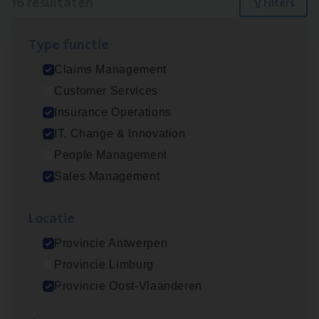
16 resultaten
Filters
Type func­tie
IT
Busi­ness Analyst
Claims Management
IT, Change & Innovation
Customer Services
Antwerpen
Insurance Operations
IT, Change & Innovation
People Management
Insu­ran­ce Bro­ker Trans­port
&
Logistiek
Sales Management
Sales Management
Loca­tie
Antwerpen
Provincie Antwerpen
Provincie Limburg
(Agi­le)
IT
Pro­ject Manager
Provincie Oost-Vlaanderen
IT, Change & Innovation