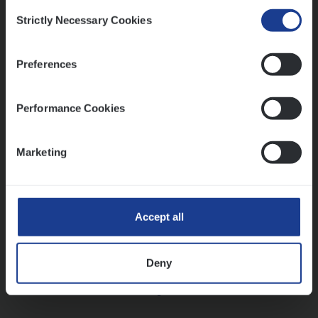
Consent
Strictly Necessary Cookies
Selection
Vorige
Volgende
Preferences
Lees onze verhalen
Performance Cookies
Meer dan collega’s: hoe Julie en Aurélie elkaar
versterken
Marketing
Mathias houdt van diepgaande dossiers én droge
humor
Thalia zoekt graag oplossingen, in games én op het
werk
Accept all
Deny
Ons sollicitatieproces