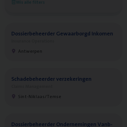
Wis alle filters
Antwerpen
Dos­sier­be­heer­der Gewaar­borgd Inkomen
Insurance Operations
Antwerpen
Scha­de­be­heer­der verzekeringen
Claims Management
Sint-Niklaas/Temse
Dos­sier­be­heer­der Onder­ne­min­gen Van­b­