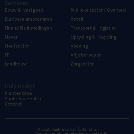
Sec­to­ren
Bouw
&
vastgoed
Publie­ke sec­tor / Overheid
Euro­pe­se ambtenaren
Retail
Finan­ci­ë­le instellingen
Trans­port
&
logistiek
Haven
Upcy­cling
&
recycling
Hout­sec­tor
Voe­ding
IT
Vrije beroe­pen
Land­bouw
Zorg­sec­tor
Hulp nodig?
Klan­ten­zo­ne
Van­b­re­da Health
Con­tact
© 2026 Vanbreda Risk & Benefits
Gedragsregels verzekeringsmakelaardij