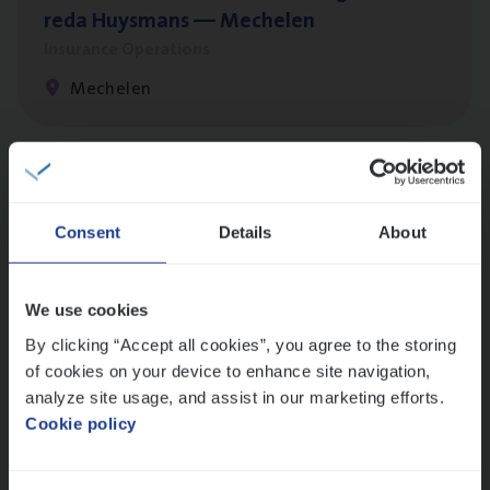
re­da Huys­mans — Mechelen
Insurance Operations
Mechelen
Dos­sier­be­heer­der Pro­per­ty verzekeringen
Insurance Operations
Consent
Details
About
Antwerpen en Hasselt
We use cookies
By clicking “Accept all cookies”, you agree to the storing
Client Exe­cu­ti­ve Marine
of cookies on your device to enhance site navigation,
Insurance Operations
analyze site usage, and assist in our marketing efforts.
Cookie policy
Antwerpen