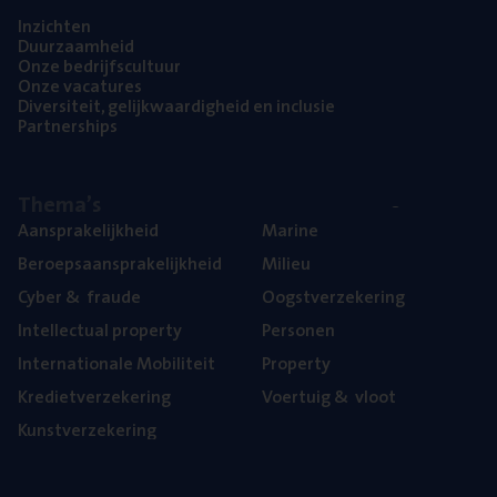
Inzich­ten
Duur­zaam­heid
Onze bedrijfs­cul­tuur
Onze vaca­tu­res
Diver­si­teit, gelijk­waar­dig­heid en inclusie
Part­ner­ships
The­ma’s
Aan­spra­ke­lijk­heid
Mari­ne
Beroeps­aan­spra­ke­lijk­heid
Mili­eu
Cyber
&
fraude
Oogst­ver­ze­ke­ring
Intel­lec­tu­al property
Per­so­nen
Inter­na­ti­o­na­le Mobiliteit
Pro­per­ty
Kre­diet­ver­ze­ke­ring
Voer­tuig
&
vloot
Kunst­ver­ze­ke­ring