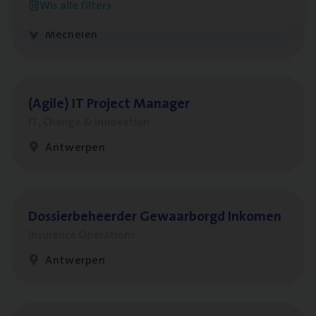
Wis alle filters
Insurance Operations
Mechelen
(Agi­le)
IT
Pro­ject Manager
IT, Change & Innovation
Antwerpen
Dos­sier­be­heer­der Gewaar­borgd Inkomen
Insurance Operations
Antwerpen