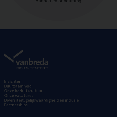
Aanbod en onboarding
Inzich­ten
Duur­zaam­heid
Onze bedrijfs­cul­tuur
Onze vaca­tu­res
Diver­si­teit, gelijk­waar­dig­heid en inclusie
Part­ner­ships