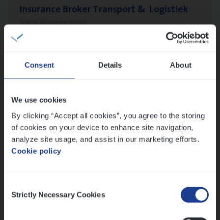
Insu­ran­ce Bro­ker Trans­port
&
Logistiek
Sales Management
Antwerpen
Consent
Details
About
IT
Busi­ness Analyst
IT, Change & Innovation
We use cookies
By clicking “Accept all cookies”, you agree to the storing
Antwerpen
of cookies on your device to enhance site navigation,
analyze site usage, and assist in our marketing efforts.
Cookie policy
Vorige
Volgende
Consent
Strictly Necessary Cookies
Selection
Lees onze verhalen