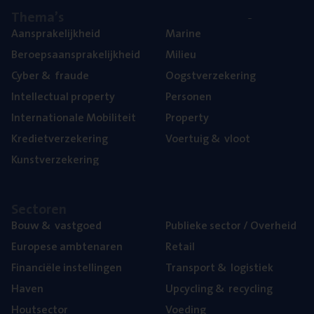
The­ma’s
Aan­spra­ke­lijk­heid
Mari­ne
Beroeps­aan­spra­ke­lijk­heid
Mili­eu
Cyber
&
fraude
Oogst­ver­ze­ke­ring
Intel­lec­tu­al property
Per­so­nen
Inter­na­ti­o­na­le Mobiliteit
Pro­per­ty
Kre­diet­ver­ze­ke­ring
Voer­tuig
&
vloot
Kunst­ver­ze­ke­ring
Sec­to­ren
Bouw
&
vastgoed
Publie­ke sec­tor / Overheid
Euro­pe­se ambtenaren
Retail
Finan­ci­ë­le instellingen
Trans­port
&
logistiek
Haven
Upcy­cling
&
recycling
Hout­sec­tor
Voe­ding