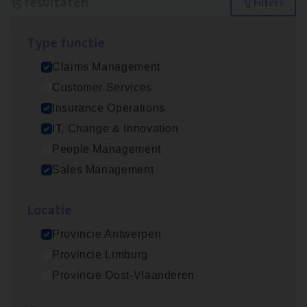
15 resultaten
Filters
Type func­tie
Client Exe­cu­ti­ve Marine
Claims Management
Insurance Operations
Customer Services
Antwerpen
Insurance Operations
IT, Change & Innovation
People Management
Dos­sier­be­heer­der Pro­per­ty verzekeringen
Sales Management
Insurance Operations
Loca­tie
Antwerpen en Hasselt
Provincie Antwerpen
Provincie Limburg
Dos­sier­be­heer­der Onder­ne­min­gen Van­b­
Provincie Oost-Vlaanderen
re­da Huys­mans — Mechelen