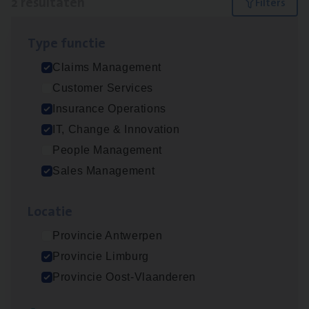
2 resultaten
Filters
Type func­tie
Scha­de­be­heer­der verzekeringen
Claims Management
Claims Management
Customer Services
Sint-Niklaas/Temse
Insurance Operations
IT, Change & Innovation
People Management
Dos­sier­be­heer­der Pro­per­ty verzekeringen
Sales Management
Insurance Operations
Loca­tie
Antwerpen en Hasselt
Provincie Antwerpen
Provincie Limburg
Lees onze verhalen
Provincie Oost-Vlaanderen
Meer dan collega’s: hoe Julie en Aurélie elkaar