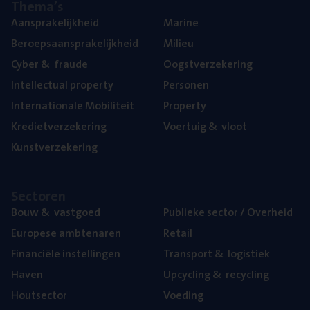
The­ma’s
Aan­spra­ke­lijk­heid
Mari­ne
Beroeps­aan­spra­ke­lijk­heid
Mili­eu
Cyber
&
fraude
Oogst­ver­ze­ke­ring
Intel­lec­tu­al property
Per­so­nen
Inter­na­ti­o­na­le Mobiliteit
Pro­per­ty
Kre­diet­ver­ze­ke­ring
Voer­tuig
&
vloot
Kunst­ver­ze­ke­ring
Sec­to­ren
Bouw
&
vastgoed
Publie­ke sec­tor / Overheid
Euro­pe­se ambtenaren
Retail
Finan­ci­ë­le instellingen
Trans­port
&
logistiek
Haven
Upcy­cling
&
recycling
Hout­sec­tor
Voe­ding