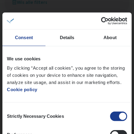
Wis alle filters
versterken
Mathias houdt van diepgaande dossiers én droge
humor
Thalia zoekt graag oplossingen, in games én op het
werk
Consent
Details
About
We use cookies
Ons sollicitatieproces
By clicking “Accept all cookies”, you agree to the storing
of cookies on your device to enhance site navigation,
analyze site usage, and assist in our marketing efforts.
Cookie policy
Consent
Strictly Necessary Cookies
Selection