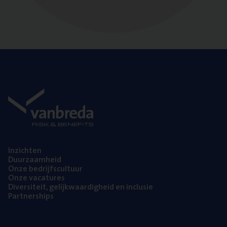
Inzich­ten
Duur­zaam­heid
Onze bedrijfs­cul­tuur
Onze vaca­tu­res
Diver­si­teit, gelijk­waar­dig­heid en inclusie
Part­ner­ships