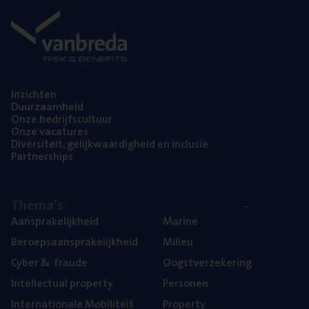
Inzich­ten
Duur­zaam­heid
Onze bedrijfs­cul­tuur
Onze vaca­tu­res
Diver­si­teit, gelijk­waar­dig­heid en inclusie
Part­ner­ships
The­ma’s
Aan­spra­ke­lijk­heid
Mari­ne
Beroeps­aan­spra­ke­lijk­heid
Mili­eu
Cyber
&
fraude
Oogst­ver­ze­ke­ring
Intel­lec­tu­al property
Per­so­nen
Inter­na­ti­o­na­le Mobiliteit
Pro­per­ty