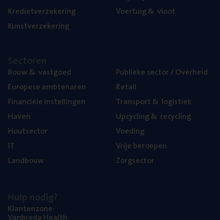
Kre­diet­ver­ze­ke­ring
Voer­tuig
&
vloot
Kunst­ver­ze­ke­ring
Sec­to­ren
Bouw
&
vastgoed
Publie­ke sec­tor / Overheid
Euro­pe­se ambtenaren
Retail
Finan­ci­ë­le instellingen
Trans­port
&
logistiek
Haven
Upcy­cling
&
recycling
Hout­sec­tor
Voe­ding
IT
Vrije beroe­pen
Land­bouw
Zorg­sec­tor
Hulp nodig?
Klan­ten­zo­ne
Van­b­re­da Health