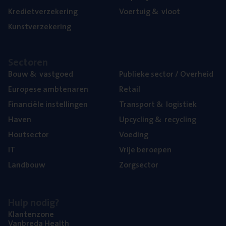
Kre­diet­ver­ze­ke­ring
Voer­tuig
&
vloot
Kunst­ver­ze­ke­ring
Sec­to­ren
Bouw
&
vastgoed
Publie­ke sec­tor / Overheid
Euro­pe­se ambtenaren
Retail
Finan­ci­ë­le instellingen
Trans­port
&
logistiek
Haven
Upcy­cling
&
recycling
Hout­sec­tor
Voe­ding
IT
Vrije beroe­pen
Land­bouw
Zorg­sec­tor
Hulp nodig?
Klan­ten­zo­ne
Van­b­re­da Health