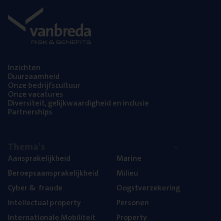
Inzich­ten
Duur­zaam­heid
Onze bedrijfs­cul­tuur
Onze vaca­tu­res
Diver­si­teit, gelijk­waar­dig­heid en inclusie
Part­ner­ships
The­ma’s
Aan­spra­ke­lijk­heid
Mari­ne
Beroeps­aan­spra­ke­lijk­heid
Mili­eu
Cyber
&
fraude
Oogst­ver­ze­ke­ring
Intel­lec­tu­al property
Per­so­nen
Inter­na­ti­o­na­le Mobiliteit
Pro­per­ty