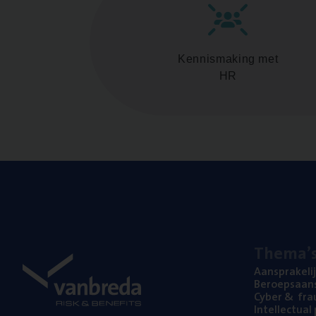
Kennismaking met
HR
The­ma’
Aan­spra­ke­li
Beroeps­aan­s
Cyber
&
fra
Intel­lec­tu­a