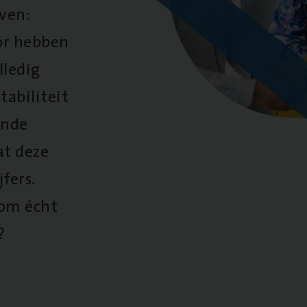
oven:
oor hebben
lledig
tabiliteit
ende
at deze
fers.
 om écht
?