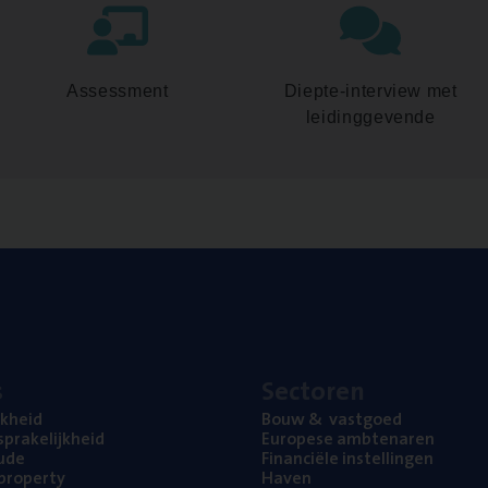
Assessment
Diepte-interview met
leidinggevende
s
Sec­to­ren
jk­heid
Bouw
&
vastgoed
pra­ke­lijk­heid
Euro­pe­se ambtenaren
ude
Finan­ci­ë­le instellingen
l property
Haven