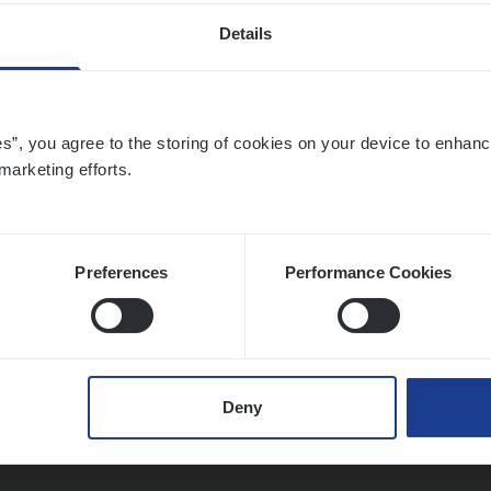
Details
ier­be­heer­der ver­ze­ke­rin­gen — Soci­al Pro­f
ic
es”, you agree to the storing of cookies on your device to enhanc
ance Operations
marketing efforts.
twerpen
Preferences
Performance Cookies
ier­be­heer­der Pro­per­ty verzekeringen
ance Operations
Deny
werpen en Hasselt