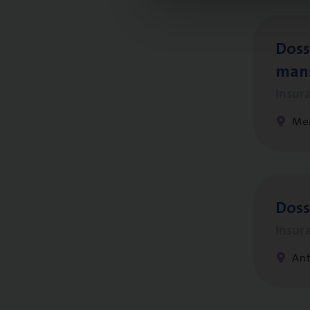
Dos­s
man
Insur
Me
Dos­
Insur
An