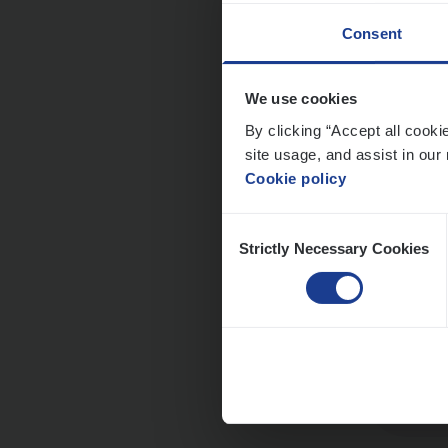
Consent
Dos­s
We use cookies
Publ
By clicking “Accept all cooki
Insur
site usage, and assist in our 
Cookie policy
An
Consent
Strictly Necessary Cookies
Selection
Dos­s
Insur
Ant