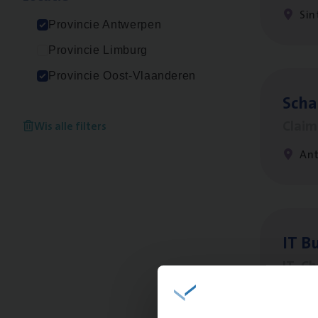
Sin
Provincie Antwerpen
Provincie Limburg
Provincie Oost-Vlaanderen
Scha
Clai
Wis alle filters
An
IT
Bu
IT, C
An