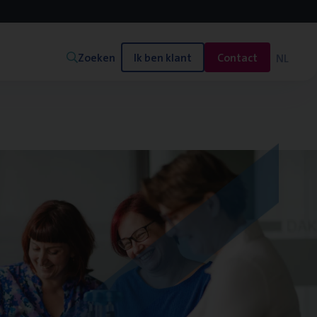
Zoeken
Ik ben klant
Contact
NL