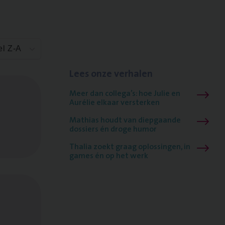
el Z-A
Lees onze verhalen
Meer dan collega’s: hoe Julie en
Aurélie elkaar versterken
Mathias houdt van diepgaande
dossiers én droge humor
Thalia zoekt graag oplossingen, in
games én op het werk