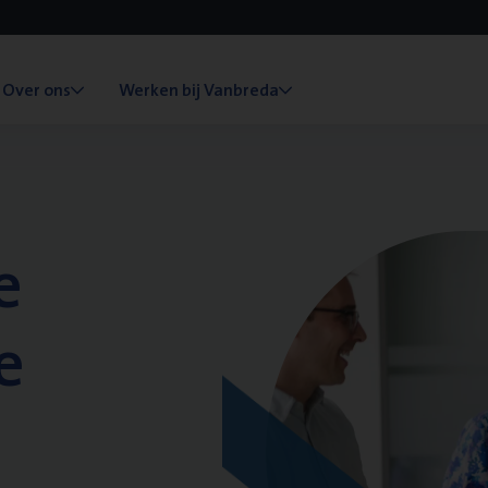
Over ons
Werken bij Vanbreda
e
e