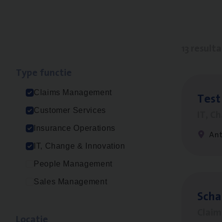
13 result
Type func­tie
Claims Management
Test
Customer Services
IT, C
Insurance Operations
An
IT, Change & Innovation
People Management
Sales Management
Scha
Clai
Loca­tie