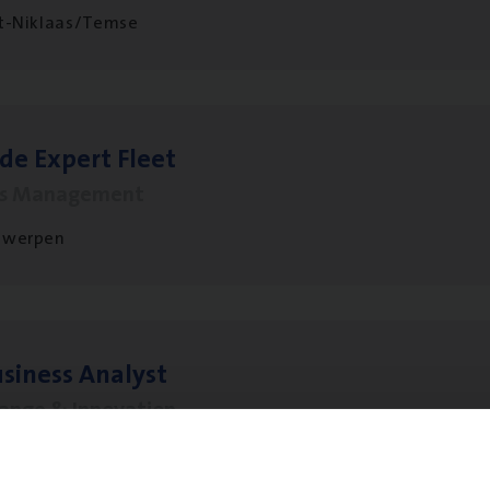
t-Niklaas/Temse
­de Expert Fleet
ms Management
twerpen
si­ness Analyst
hange & Innovation
twerpen