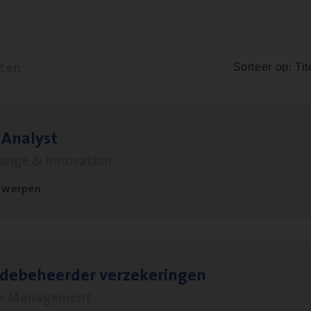
aten
Sorteer op: Tit
 Ana­lyst
hange & Innovation
twerpen
­de­be­heer­der verzekeringen
ms Management