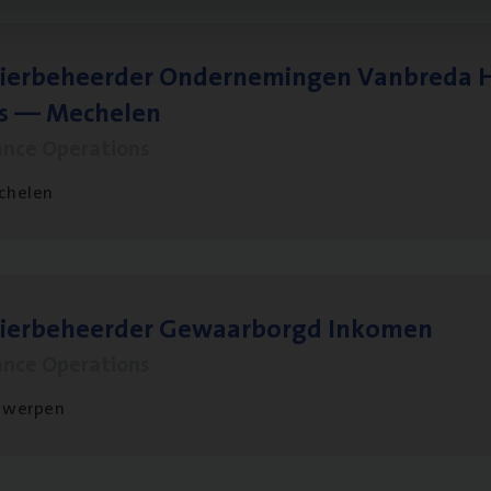
ier­be­heer­der Onder­ne­min­gen Van­b­re­da 
s — Mechelen
ance Operations
chelen
sier­be­heer­der Gewaar­borgd Inkomen
ance Operations
twerpen