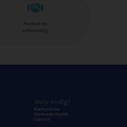
Aanbod en
onboarding
Hulp nodig?
Klan­ten­zo­ne
Van­b­re­da Health
Con­tact