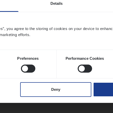
Details
ier­be­heer­der Pro­per­ty verzekeringen
es”, you agree to the storing of cookies on your device to enhanc
marketing efforts.
ance Operations
werpen en Hasselt
Preferences
Performance Cookies
t Exe­cu­ti­ve Marine
ance Operations
Deny
twerpen