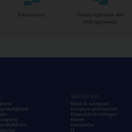
Assessment
Diepte-interview met
leidinggevende
s
Sec­to­ren
jk­heid
Bouw
&
vastgoed
pra­ke­lijk­heid
Euro­pe­se ambtenaren
ude
Finan­ci­ë­le instellingen
l property
Haven
na­le Mobiliteit
Hout­sec­tor
e­ke­ring
IT