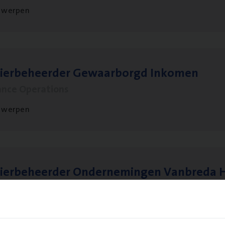
twerpen
sier­be­heer­der Gewaar­borgd Inkomen
ance Operations
twerpen
ier­be­heer­der Onder­ne­min­gen Van­b­re­da 
s — Mechelen
ance Operations
chelen