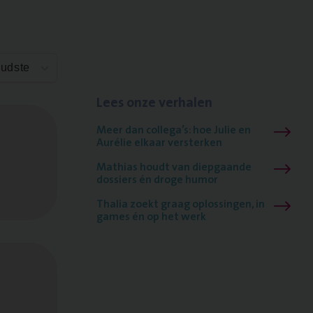
Oudste
Lees onze verhalen
Meer dan collega’s: hoe Julie en
Aurélie elkaar versterken
Mathias houdt van diepgaande
dossiers én droge humor
Thalia zoekt graag oplossingen, in
games én op het werk