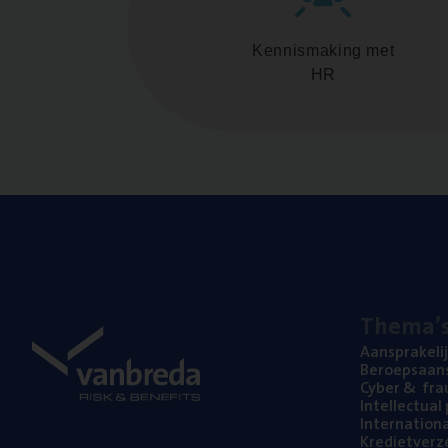
Kennismaking met
HR
The­ma’
Aan­spra­ke­li
Beroeps­aan­s
Cyber
&
fra
Intel­lec­tu­a
Inter­na­ti­o­
Kre­diet­ver­z