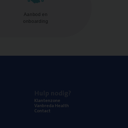
Aanbod en
onboarding
Hulp nodig?
Klan­ten­zo­ne
Van­b­re­da Health
Con­tact