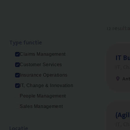
12 result
Type func­tie
Claims Management
IT
Bu
Customer Services
IT, C
Insurance Operations
An
IT, Change & Innovation
People Management
Sales Management
(Agi­
IT, C
Loca­tie