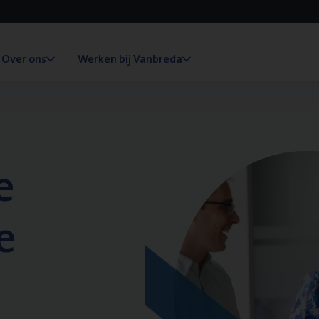
Over ons
Werken bij Vanbreda
e
e