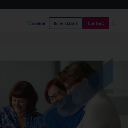
Zoeken
Ik ben klant
Contact
NL