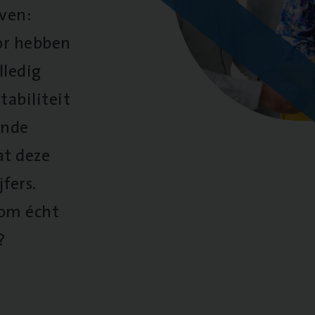
oven:
oor hebben
lledig
tabiliteit
ende
at deze
fers.
 om écht
?