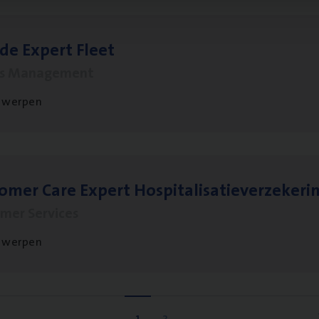
­de Expert Fleet
ms Management
twerpen
to­mer Care Expert Hospitalisatieverzekeri
mer Services
twerpen
1
2