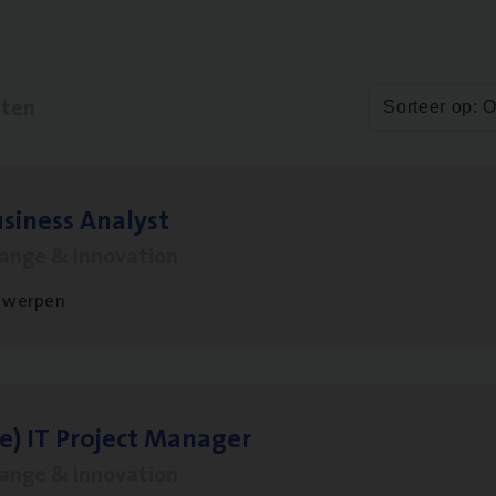
aten
Sorteer op: 
si­ness Analyst
hange & Innovation
twerpen
le)
IT
Pro­ject Manager
hange & Innovation