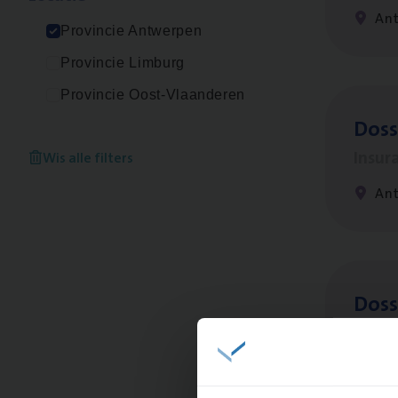
An
Provincie Antwerpen
Provincie Limburg
Provincie Oost-Vlaanderen
Dos­
Insur
Wis alle filters
An
Dos­s
man
Insur
Me