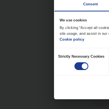
Consent
We use cookies
Dos­s
By clicking “Accept all cooki
site usage, and assist in our 
Insur
Cookie policy
Ant
Consent
Strictly Necessary Cookies
Selection
Clien
Insur
An