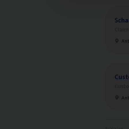
Scha
Clai
An
Cus­
Custo
An
Vorige