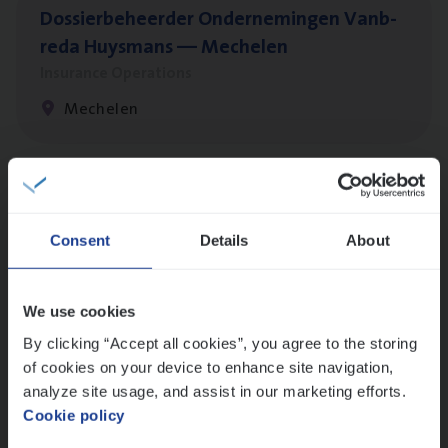
Dos­sier­be­heer­der Onder­ne­min­gen Van­b­
re­da Huys­mans — Mechelen
Insurance Operations
Mechelen
Dos­sier­be­heer­der Gewaar­borgd Inkomen
Insurance Operations
Consent
Details
About
Antwerpen
We use cookies
By clicking “Accept all cookies”, you agree to the storing
Cus­to­mer Care Expert
of cookies on your device to enhance site navigation,
Hospitalisatieverzekeringen
analyze site usage, and assist in our marketing efforts.
Cookie policy
Customer Services