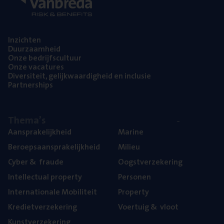
Inzich­ten
Duur­zaam­heid
Onze bedrijfs­cul­tuur
Onze vaca­tu­res
Diver­si­teit, gelijk­waar­dig­heid en inclusie
Part­ner­ships
The­ma’s
Aan­spra­ke­lijk­heid
Mari­ne
Beroeps­aan­spra­ke­lijk­heid
Mili­eu
Cyber
&
fraude
Oogst­ver­ze­ke­ring
Intel­lec­tu­al property
Per­so­nen
Inter­na­ti­o­na­le Mobiliteit
Pro­per­ty
Kre­diet­ver­ze­ke­ring
Voer­tuig
&
vloot
Kunst­ver­ze­ke­ring