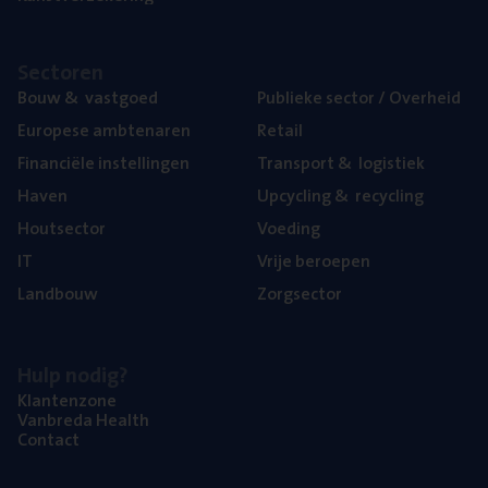
Sec­to­ren
Bouw
&
vastgoed
Publie­ke sec­tor / Overheid
Euro­pe­se ambtenaren
Retail
Finan­ci­ë­le instellingen
Trans­port
&
logistiek
Haven
Upcy­cling
&
recycling
Hout­sec­tor
Voe­ding
IT
Vrije beroe­pen
Land­bouw
Zorg­sec­tor
Hulp nodig?
Klan­ten­zo­ne
Van­b­re­da Health
Con­tact