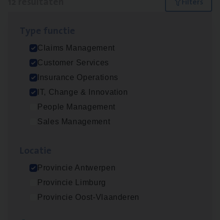
12 resultaten
Filters
Type func­tie
Test Ana­lyst
Claims Management
IT, Change & Innovation
Customer Services
Antwerpen
Insurance Operations
IT, Change & Innovation
People Management
Scha­de Expert Fleet
Sales Management
Claims Management
Loca­tie
Antwerpen
Provincie Antwerpen
Provincie Limburg
IT
Busi­ness Analyst
Provincie Oost-Vlaanderen
IT, Change & Innovation