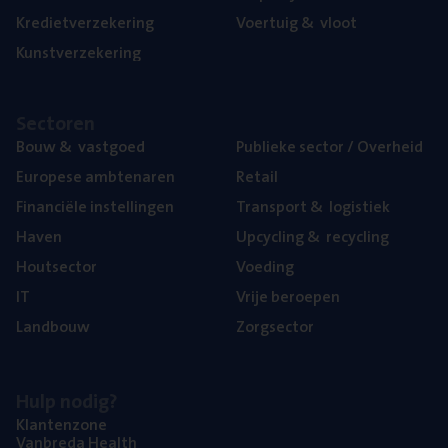
Kre­diet­ver­ze­ke­ring
Voer­tuig
&
vloot
Kunst­ver­ze­ke­ring
Sec­to­ren
Bouw
&
vastgoed
Publie­ke sec­tor / Overheid
Euro­pe­se ambtenaren
Retail
Finan­ci­ë­le instellingen
Trans­port
&
logistiek
Haven
Upcy­cling
&
recycling
Hout­sec­tor
Voe­ding
IT
Vrije beroe­pen
Land­bouw
Zorg­sec­tor
Hulp nodig?
Klan­ten­zo­ne
Van­b­re­da Health