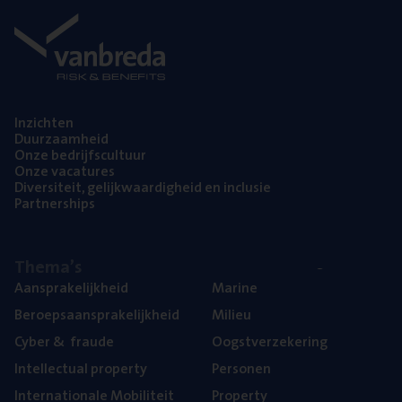
Inzich­ten
Duur­zaam­heid
Onze bedrijfs­cul­tuur
Onze vaca­tu­res
Diver­si­teit, gelijk­waar­dig­heid en inclusie
Part­ner­ships
The­ma’s
Aan­spra­ke­lijk­heid
Mari­ne
Beroeps­aan­spra­ke­lijk­heid
Mili­eu
Cyber
&
fraude
Oogst­ver­ze­ke­ring
Intel­lec­tu­al property
Per­so­nen
Inter­na­ti­o­na­le Mobiliteit
Pro­per­ty