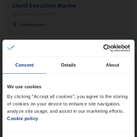
Client Exe­cu­ti­ve Marine
Insurance Operations
Antwerpen
Scha­de Expert Fleet
Claims Management
Consent
Details
About
Antwerpen
We use cookies
By clicking “Accept all cookies”, you agree to the storing
Test Ana­lyst
of cookies on your device to enhance site navigation,
IT, Change & Innovation
analyze site usage, and assist in our marketing efforts.
Cookie policy
Antwerpen