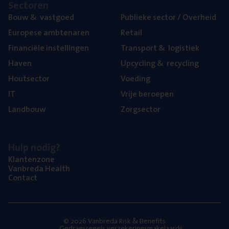
Sec­to­ren
Bouw
&
vastgoed
Publie­ke sec­tor / Overheid
Euro­pe­se ambtenaren
Retail
Finan­ci­ë­le instellingen
Trans­port
&
logistiek
Haven
Upcy­cling
&
recycling
Hout­sec­tor
Voe­ding
IT
Vrije beroe­pen
Land­bouw
Zorg­sec­tor
Hulp nodig?
Klan­ten­zo­ne
Van­b­re­da Health
Con­tact
© 2026 Vanbreda Risk & Benefits
Gedragsregels verzekeringsmakelaardij