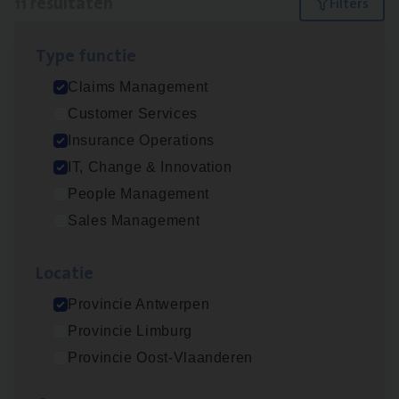
11 resultaten
Filters
Type func­tie
IT
Busi­ness Analyst
Claims Management
IT, Change & Innovation
Customer Services
Antwerpen
Insurance Operations
IT, Change & Innovation
People Management
(Agi­le)
IT
Pro­ject Manager
Sales Management
IT, Change & Innovation
Loca­tie
Antwerpen
Provincie Antwerpen
Provincie Limburg
Dos­sier­be­heer­der Gewaar­borgd Inkomen
Provincie Oost-Vlaanderen
Insurance Operations