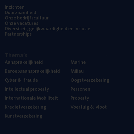
Inzich­ten
Duur­zaam­heid
Onze bedrijfs­cul­tuur
Onze vaca­tu­res
Diver­si­teit, gelijk­waar­dig­heid en inclusie
Part­ner­ships
The­ma’s
Aan­spra­ke­lijk­heid
Mari­ne
Beroeps­aan­spra­ke­lijk­heid
Mili­eu
Cyber
&
fraude
Oogst­ver­ze­ke­ring
Intel­lec­tu­al property
Per­so­nen
Inter­na­ti­o­na­le Mobiliteit
Pro­per­ty
Kre­diet­ver­ze­ke­ring
Voer­tuig
&
vloot
Kunst­ver­ze­ke­ring