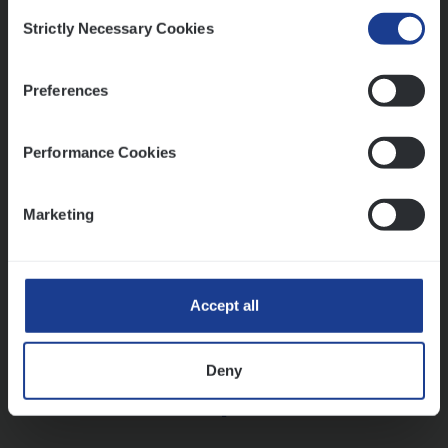
Consent
Strictly Necessary Cookies
Selection
Vorige
Volgende
Preferences
Lees onze verhalen
Performance Cookies
Meer dan collega’s: hoe Julie en Aurélie elkaar
versterken
Marketing
Mathias houdt van diepgaande dossiers én droge
humor
Thalia zoekt graag oplossingen, in games én op het
werk
Accept all
Deny
Ons sollicitatieproces