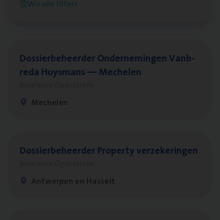
Wis alle filters
Antwerpen
Dos­sier­be­heer­der Onder­ne­min­gen Van­b­
re­da Huys­mans — Mechelen
Insurance Operations
Mechelen
Dos­sier­be­heer­der Pro­per­ty verzekeringen
Insurance Operations
Antwerpen en Hasselt