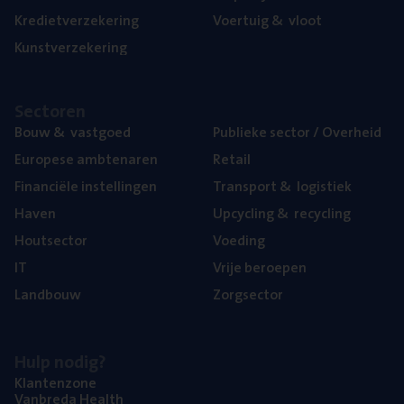
Kre­diet­ver­ze­ke­ring
Voer­tuig
&
vloot
Kunst­ver­ze­ke­ring
Sec­to­ren
Bouw
&
vastgoed
Publie­ke sec­tor / Overheid
Euro­pe­se ambtenaren
Retail
Finan­ci­ë­le instellingen
Trans­port
&
logistiek
Haven
Upcy­cling
&
recycling
Hout­sec­tor
Voe­ding
IT
Vrije beroe­pen
Land­bouw
Zorg­sec­tor
Hulp nodig?
Klan­ten­zo­ne
Van­b­re­da Health