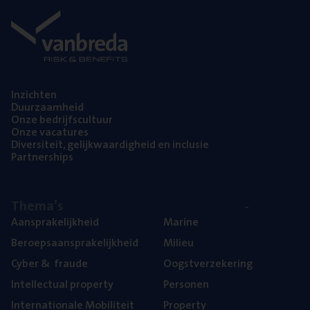
Inzich­ten
Duur­zaam­heid
Onze bedrijfs­cul­tuur
Onze vaca­tu­res
Diver­si­teit, gelijk­waar­dig­heid en inclusie
Part­ner­ships
The­ma’s
Aan­spra­ke­lijk­heid
Mari­ne
Beroeps­aan­spra­ke­lijk­heid
Mili­eu
Cyber
&
fraude
Oogst­ver­ze­ke­ring
Intel­lec­tu­al property
Per­so­nen
Inter­na­ti­o­na­le Mobiliteit
Pro­per­ty