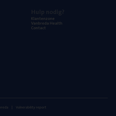
Hulp nodig?
Klan­ten­zo­ne
Van­b­re­da Health
Con­tact
nbreda
Vulnerability report