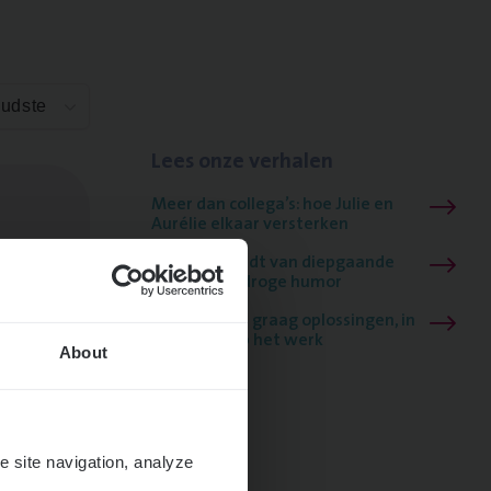
Oudste
Lees onze verhalen
Meer dan collega’s: hoe Julie en
Aurélie elkaar versterken
Mathias houdt van diepgaande
dossiers én droge humor
Thalia zoekt graag oplossingen, in
games én op het werk
About
e site navigation, analyze