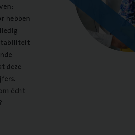
oven:
oor hebben
lledig
tabiliteit
ende
at deze
fers.
 om écht
?