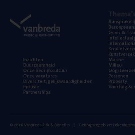
The­ma’
Aan­spra­ke­li
Beroeps­aan­s
Cyber
&
fra
Intel­lec­tu­a
Inter­na­ti­o­
Kre­diet­ver­z
Kunst­ver­ze­k
Inzich­ten
Mari­ne
Duur­zaam­heid
Mili­eu
Onze bedrijfs­cul­tuur
Oogst­ver­ze­
Onze vaca­tu­res
Per­so­nen
Diver­si­teit, gelijk­waar­dig­heid en
Pro­per­ty
inclusie
Voer­tuig
&
v
Part­ner­ships
© 2026 Vanbreda Risk & Benefits
Gedragsregels verzekeringsma