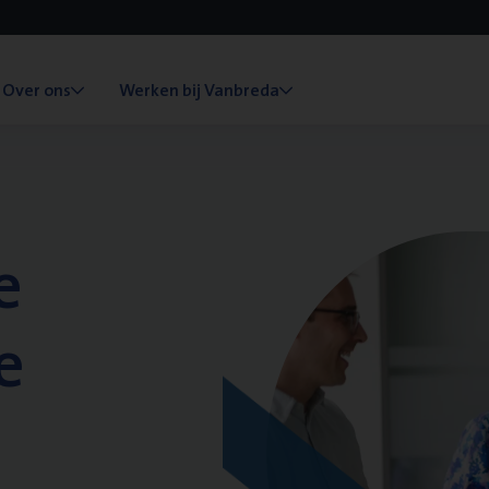
Over ons
Werken bij Vanbreda
e
e