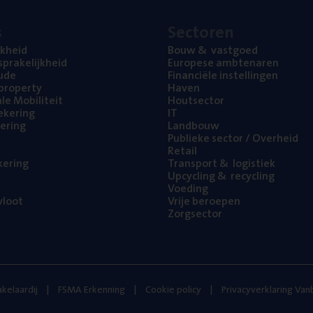
s
Sec­to­ren
jk­heid
Bouw
&
vastgoed
pra­ke­lijk­heid
Euro­pe­se ambtenaren
ude
Finan­ci­ë­le instellingen
l property
Haven
na­le Mobiliteit
Hout­sec­tor
e­ke­ring
IT
e­ring
Land­bouw
Publie­ke sec­tor / Overheid
Retail
ke­ring
Trans­port
&
logistiek
Upcy­cling
&
recycling
Voe­ding
loot
Vrije beroe­pen
Zorg­sec­tor
kelaardij
FSMA Erkenning
Cookie policy
Privacyverklaring Va