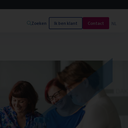
Zoeken
Ik ben klant
Contact
NL