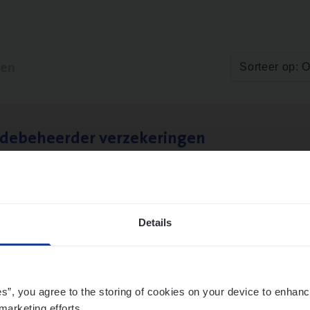
ten
Sorteer op: 
­de­be­heer­der verzekeringen
ms Management
t-Niklaas/Temse
Details
es”, you agree to the storing of cookies on your device to enhanc
marketing efforts.