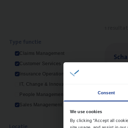
1 resulta
Type func­tie
Claims Management
Scha
Customer Services
Clai
Insurance Operations
Sin
IT, Change & Innovation
Consent
People Management
Sales Management
We use cookies
By clicking “Accept all cooki
Loca­tie
site usage, and assist in our 