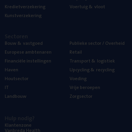
Kre­diet­ver­ze­ke­ring
Voer­tuig
&
vloot
Kunst­ver­ze­ke­ring
Sec­to­ren
Bouw
&
vastgoed
Publie­ke sec­tor / Overheid
Euro­pe­se ambtenaren
Retail
Finan­ci­ë­le instellingen
Trans­port
&
logistiek
Haven
Upcy­cling
&
recycling
Hout­sec­tor
Voe­ding
IT
Vrije beroe­pen
Land­bouw
Zorg­sec­tor
Hulp nodig?
Klan­ten­zo­ne
Van­b­re­da Health