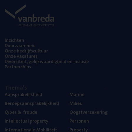
Inzich­ten
Duur­zaam­heid
Onze bedrijfs­cul­tuur
Onze vaca­tu­res
Diver­si­teit, gelijk­waar­dig­heid en inclusie
Part­ner­ships
The­ma’s
Aan­spra­ke­lijk­heid
Mari­ne
Beroeps­aan­spra­ke­lijk­heid
Mili­eu
Cyber
&
fraude
Oogst­ver­ze­ke­ring
Intel­lec­tu­al property
Per­so­nen
Inter­na­ti­o­na­le Mobiliteit
Pro­per­ty