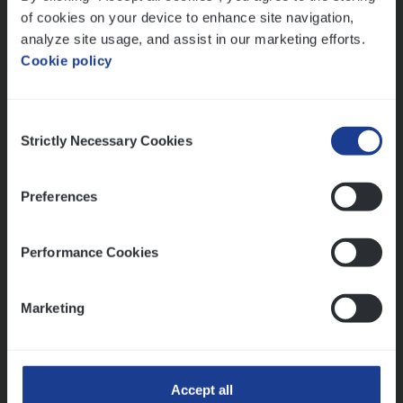
of cookies on your device to enhance site navigation,
Mathias houdt van diepgaande dossiers én droge
analyze site usage, and assist in our marketing efforts.
humor
Cookie policy
Thalia zoekt graag oplossingen, in games én op het
werk
Consent
Strictly Necessary Cookies
Selection
Ons sollicitatieproces
Preferences
Performance Cookies
Marketing
Accept all
Kennismaking met HR