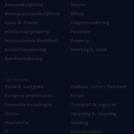
Aan­spra­ke­lijk­heid
Mari­ne
Beroeps­aan­spra­ke­lijk­heid
Mili­eu
Cyber
&
fraude
Oogst­ver­ze­ke­ring
Intel­lec­tu­al property
Per­so­nen
Inter­na­ti­o­na­le Mobiliteit
Pro­per­ty
Kre­diet­ver­ze­ke­ring
Voer­tuig
&
vloot
Kunst­ver­ze­ke­ring
Sec­to­ren
Bouw
&
vastgoed
Publie­ke sec­tor / Overheid
Euro­pe­se ambtenaren
Retail
Finan­ci­ë­le instellingen
Trans­port
&
logistiek
Haven
Upcy­cling
&
recycling
Hout­sec­tor
Voe­ding
IT
Vrije beroe­pen