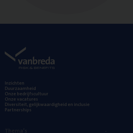
Inzich­ten
Duur­zaam­heid
Onze bedrijfs­cul­tuur
Onze vaca­tu­res
Diver­si­teit, gelijk­waar­dig­heid en inclusie
Part­ner­ships
The­ma’s