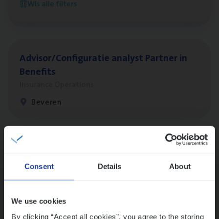
Wis alle filters
Antwerpen
Advisor/​Configuratie ana­lyst Part­ner in
Benefits
Insurance Operations
Beveren
Vorige
Volgende
Consent
Details
About
Lees onze verhalen
We use cookies
Meer dan collega’s: hoe Julie en Aurélie elkaar
versterken
By clicking “Accept all cookies”, you agree to the storing