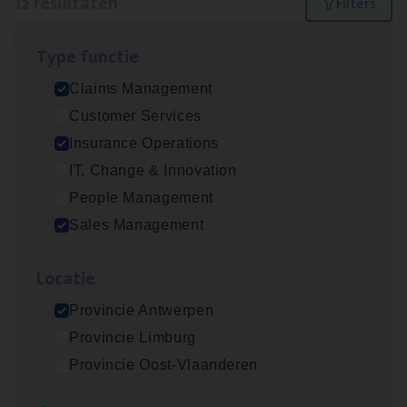
12 resultaten
Filters
Type func­tie
Client Exe­cu­ti­ve Marine
Claims Management
Insurance Operations
Customer Services
Antwerpen
Insurance Operations
IT, Change & Innovation
People Management
Claims­hand­ler Fleet
&
Bike
Sales Management
Claims Management
Loca­tie
Antwerpen
Provincie Antwerpen
Provincie Limburg
Busi­ness Mana­ger Mari­ne Cargo
Provincie Oost-Vlaanderen
People Management, Sales Management