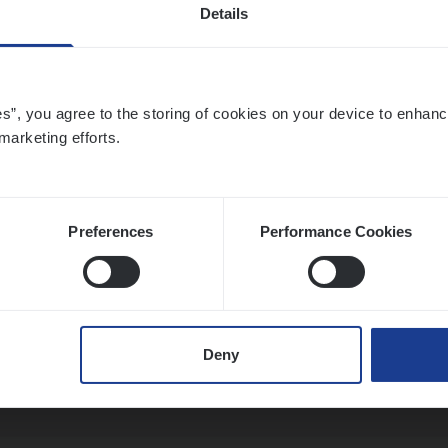
Details
o­ra­te Insu­ran­ce Bro­ker Property
es”, you agree to the storing of cookies on your device to enhanc
marketing efforts.
s Management
twerpen
Preferences
Performance Cookies
­de Expert Fleet
ms Management
Deny
twerpen