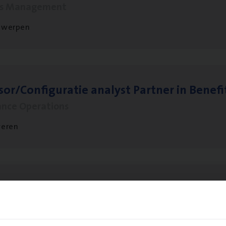
ms Management
twerpen
sor/​Configuratie ana­lyst Part­ner in Benefi
ance Operations
veren
­ran­ce Bro­ker
KMO
s Management
twerpen