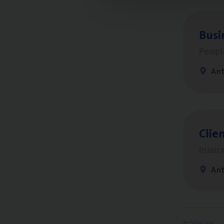
Busi
Peop
An
Clien
Insur
An
Vorige