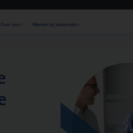
Over ons
Werken bij Vanbreda
e
e