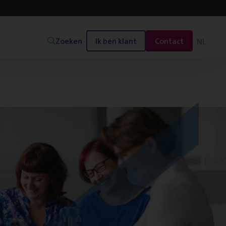
Zoeken
Ik ben klant
Contact
NL