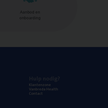
Aanbod en
onboarding
Hulp nodig?
Klan­ten­zo­ne
Van­b­re­da Health
Con­tact