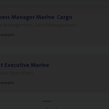
­ness Mana­ger Mari­ne Cargo
le Management, Sales Management
twerpen
t Exe­cu­ti­ve Marine
ance Operations
twerpen
1
2