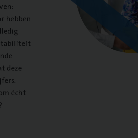
oven:
oor hebben
lledig
tabiliteit
ende
at deze
fers.
 om écht
?