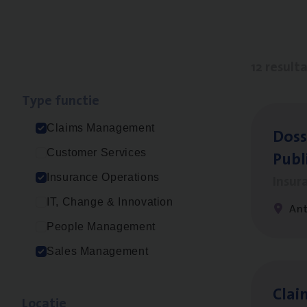
12 result
Type func­tie
Claims Management
Dos­s
Publ
Customer Services
Insur
Insurance Operations
IT, Change & Innovation
An
People Management
Sales Management
Clai
Loca­tie