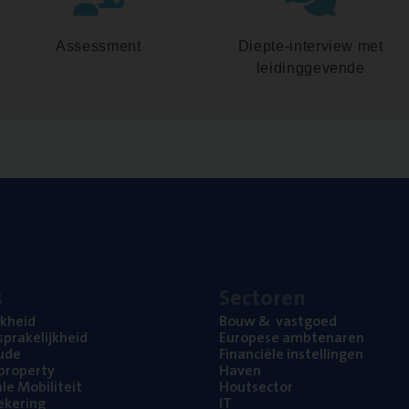
Assessment
Diepte-interview met
leidinggevende
s
Sec­to­ren
jk­heid
Bouw
&
vastgoed
pra­ke­lijk­heid
Euro­pe­se ambtenaren
ude
Finan­ci­ë­le instellingen
l property
Haven
na­le Mobiliteit
Hout­sec­tor
e­ke­ring
IT