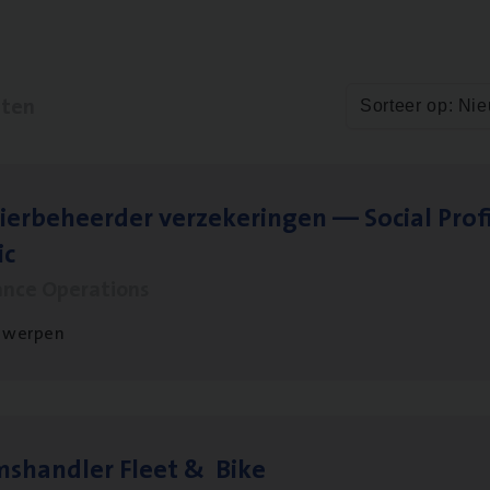
aten
Sorteer op: Ni
ier­be­heer­der ver­ze­ke­rin­gen — Soci­al Pro­f
ic
ance Operations
twerpen
ms­hand­ler Fleet
&
Bike