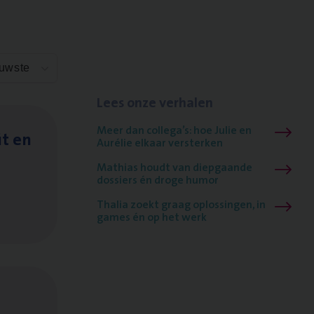
euwste
Lees onze verhalen
Meer dan collega’s: hoe Julie en
it en
Aurélie elkaar versterken
Mathias houdt van diepgaande
dossiers én droge humor
Thalia zoekt graag oplossingen, in
games én op het werk