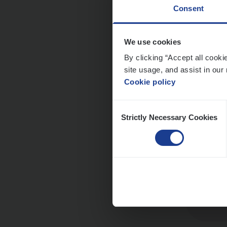
Consent
We use cookies
Cor­p
By clicking “Accept all cooki
site usage, and assist in our 
Sale
Cookie policy
An
Consent
Strictly Necessary Cookies
Selection
Scha
Clai
An