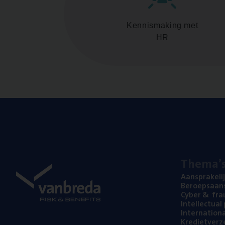
Kennismaking met
HR
The­ma’
Aan­spra­ke­li
Beroeps­aan­s
Cyber
&
fra
Intel­lec­tu­a
Inter­na­ti­o­
Kre­diet­ver­z