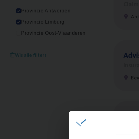
Clai
Provincie Antwerpen
An
Provincie Limburg
Provincie Oost-Vlaanderen
Advi
Wis alle filters
Insur
Be
Insu
Sale
An