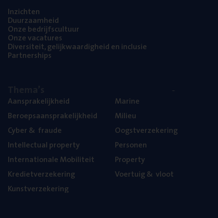
Inzich­ten
Duur­zaam­heid
Onze bedrijfs­cul­tuur
Onze vaca­tu­res
Diver­si­teit, gelijk­waar­dig­heid en inclusie
Part­ner­ships
The­ma’s
Aan­spra­ke­lijk­heid
Mari­ne
Beroeps­aan­spra­ke­lijk­heid
Mili­eu
Cyber
&
fraude
Oogst­ver­ze­ke­ring
Intel­lec­tu­al property
Per­so­nen
Inter­na­ti­o­na­le Mobiliteit
Pro­per­ty
Kre­diet­ver­ze­ke­ring
Voer­tuig
&
vloot
Kunst­ver­ze­ke­ring