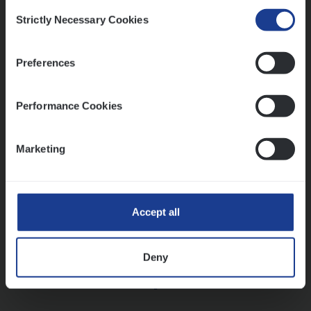
Consent
Strictly Necessary Cookies
Selection
Vorige
Volgende
Preferences
Lees onze verhalen
Performance Cookies
Meer dan collega’s: hoe Julie en Aurélie elkaar
versterken
Marketing
Mathias houdt van diepgaande dossiers én droge
humor
Thalia zoekt graag oplossingen, in games én op het
werk
Accept all
Deny
Ons sollicitatieproces