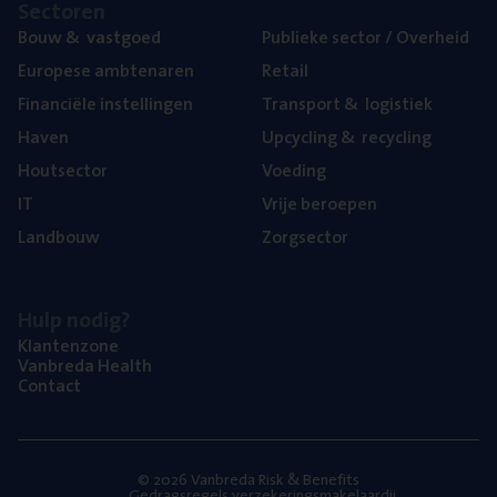
Sec­to­ren
Bouw
&
vastgoed
Publie­ke sec­tor / Overheid
Euro­pe­se ambtenaren
Retail
Finan­ci­ë­le instellingen
Trans­port
&
logistiek
Haven
Upcy­cling
&
recycling
Hout­sec­tor
Voe­ding
IT
Vrije beroe­pen
Land­bouw
Zorg­sec­tor
Hulp nodig?
Klan­ten­zo­ne
Van­b­re­da Health
Con­tact
© 2026 Vanbreda Risk & Benefits
Gedragsregels verzekeringsmakelaardij