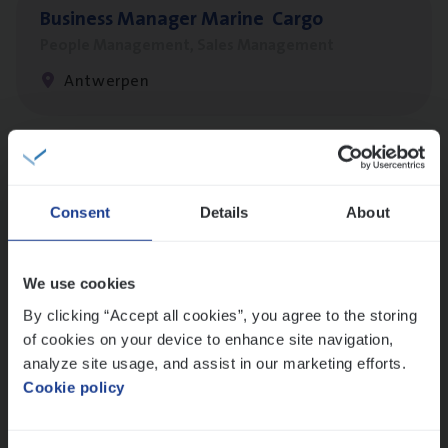
Busi­ness Mana­ger Mari­ne Cargo
People Management, Sales Management
Antwerpen
Scha­de Expert Fleet
Claims Management
Consent
Details
About
Antwerpen
We use cookies
By clicking “Accept all cookies”, you agree to the storing
Cor­po­ra­te Insu­ran­ce Bro­ker Property
of cookies on your device to enhance site navigation,
Sales Management
analyze site usage, and assist in our marketing efforts.
Cookie policy
Antwerpen