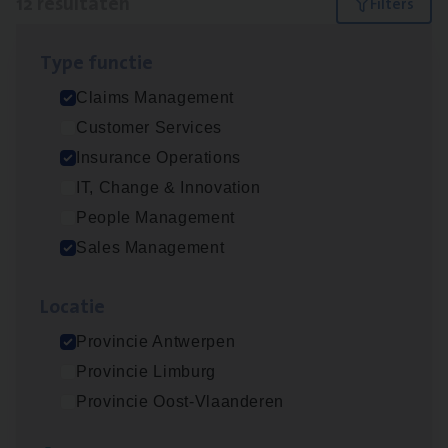
12 resultaten
Filters
Type func­tie
Insu­ran­ce Bro­ker Trans­port
&
Logistiek
Claims Management
Sales Management
Customer Services
Antwerpen
Insurance Operations
IT, Change & Innovation
People Management
Dos­sier­be­heer­der Gewaar­borgd Inkomen
Sales Management
Insurance Operations
Loca­tie
Antwerpen
Provincie Antwerpen
Provincie Limburg
Dos­sier­be­heer­der Onder­ne­min­gen Van­b­
Provincie Oost-Vlaanderen
re­da Huys­mans — Mechelen