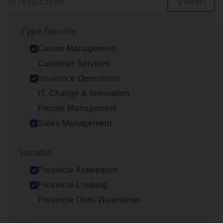
12 resultaten
Filters
Type func­tie
Scha­de Expert Fleet
Claims Management
Claims Management
Customer Services
Antwerpen
Insurance Operations
IT, Change & Innovation
People Management
Insu­ran­ce Bro­ker Trans­port
&
Logistiek
Sales Management
Sales Management
Loca­tie
Antwerpen
Provincie Antwerpen
Provincie Limburg
Insu­ran­ce Bro­ker
KMO
Provincie Oost-Vlaanderen
Sales Management