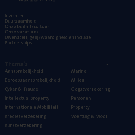
Inzich­ten
Duur­zaam­heid
Onze bedrijfs­cul­tuur
Onze vaca­tu­res
Diver­si­teit, gelijk­waar­dig­heid en inclusie
Part­ner­ships
The­ma’s
Aan­spra­ke­lijk­heid
Mari­ne
Beroeps­aan­spra­ke­lijk­heid
Mili­eu
Cyber
&
fraude
Oogst­ver­ze­ke­ring
Intel­lec­tu­al property
Per­so­nen
Inter­na­ti­o­na­le Mobiliteit
Pro­per­ty
Kre­diet­ver­ze­ke­ring
Voer­tuig
&
vloot
Kunst­ver­ze­ke­ring