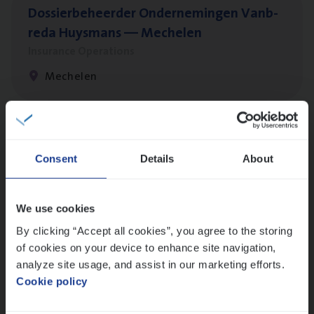
Dos­sier­be­heer­der Onder­ne­min­gen Van­b­
re­da Huys­mans — Mechelen
Insurance Operations
Mechelen
Dos­sier­be­heer­der Gewaar­borgd Inkomen
Consent
Details
About
Insurance Operations
Antwerpen
We use cookies
By clicking “Accept all cookies”, you agree to the storing
of cookies on your device to enhance site navigation,
Cor­po­ra­te Insu­ran­ce Bro­ker Property
analyze site usage, and assist in our marketing efforts.
Sales Management
Cookie policy
Antwerpen