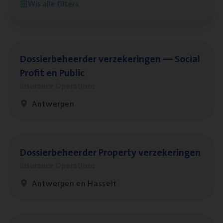
Wis alle filters
Antwerpen
Dos­sier­be­heer­der ver­ze­ke­rin­gen — Soci­al
Pro­fit en Public
Insurance Operations
Antwerpen
Dos­sier­be­heer­der Pro­per­ty verzekeringen
Insurance Operations
Antwerpen en Hasselt