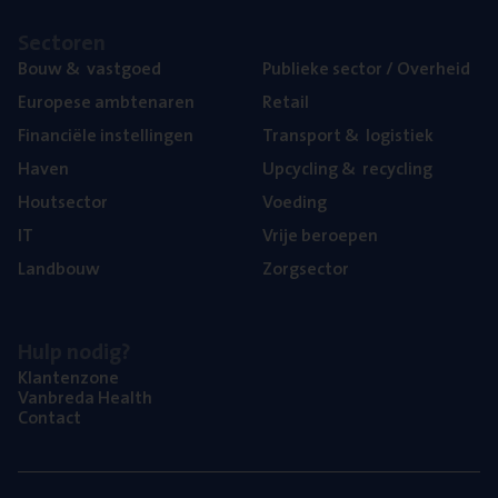
Sec­to­ren
Bouw
&
vastgoed
Publie­ke sec­tor / Overheid
Euro­pe­se ambtenaren
Retail
Finan­ci­ë­le instellingen
Trans­port
&
logistiek
Haven
Upcy­cling
&
recycling
Hout­sec­tor
Voe­ding
IT
Vrije beroe­pen
Land­bouw
Zorg­sec­tor
Hulp nodig?
Klan­ten­zo­ne
Van­b­re­da Health
Con­tact