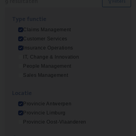
9 resultaten
Filters
Type func­tie
Scha­de Expert Fleet
Claims Management
Claims Management
Customer Services
Antwerpen
Insurance Operations
IT, Change & Innovation
People Management
Dos­sier­be­heer­der ver­ze­ke­rin­gen — Soci­al
Sales Management
Pro­fit en Public
Insurance Operations
Loca­tie
Antwerpen
Provincie Antwerpen
Provincie Limburg
Provincie Oost-Vlaanderen
Dos­sier­be­heer­der Pro­per­ty verzekeringen