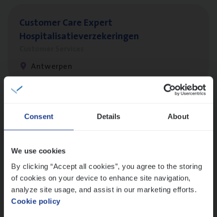
Cus­to­mer Care Expert
Hospitalisatieverzekeringen
Customer Services
Antwerpen
Client Exe­cu­ti­ve Marine
Consent
Details
About
Insurance Operations
Antwerpen
We use cookies
By clicking “Accept all cookies”, you agree to the storing
of cookies on your device to enhance site navigation,
Claims­hand­ler Fleet
&
Bike
analyze site usage, and assist in our marketing efforts.
Cookie policy
Claims Management