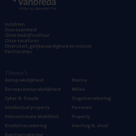
Inzich­ten
Duur­zaam­heid
Onze bedrijfs­cul­tuur
Onze vaca­tu­res
Diver­si­teit, gelijk­waar­dig­heid en inclusie
Part­ner­ships
The­ma’s
Aan­spra­ke­lijk­heid
Mari­ne
Beroeps­aan­spra­ke­lijk­heid
Mili­eu
Cyber
&
fraude
Oogst­ver­ze­ke­ring
Intel­lec­tu­al property
Per­so­nen
Inter­na­ti­o­na­le Mobiliteit
Pro­per­ty
Kre­diet­ver­ze­ke­ring
Voer­tuig
&
vloot
Kunst­ver­ze­ke­ring