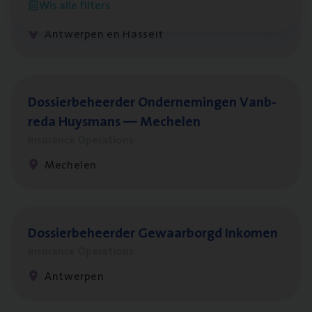
Wis alle filters
Insurance Operations
Antwerpen en Hasselt
Dos­sier­be­heer­der Onder­ne­min­gen Van­b­
re­da Huys­mans — Mechelen
Insurance Operations
Mechelen
Dos­sier­be­heer­der Gewaar­borgd Inkomen
Insurance Operations
Antwerpen