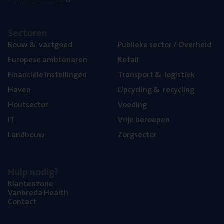
Sec­to­ren
Bouw
&
vastgoed
Publie­ke sec­tor / Overheid
Euro­pe­se ambtenaren
Retail
Finan­ci­ë­le instellingen
Trans­port
&
logistiek
Haven
Upcy­cling
&
recycling
Hout­sec­tor
Voe­ding
IT
Vrije beroe­pen
Land­bouw
Zorg­sec­tor
Hulp nodig?
Klan­ten­zo­ne
Van­b­re­da Health
Con­tact